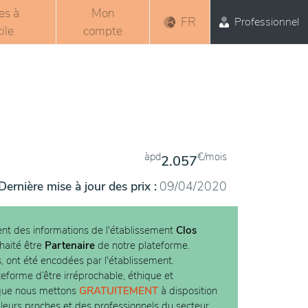
es à
Mon
FR
Professionnel
ile
compte
àpd
€/mois
2.057
Dernière mise à jour des prix :
09/04/2020
nt des informations de l'établissement
Clos
uhaité être
Partenaire
de notre plateforme.
s, ont été encodées par l'établissement.
teforme d’être irréprochable, éthique et
 que nous mettons
GRATUITEMENT
à disposition
 leurs proches et des professionnels du secteur.