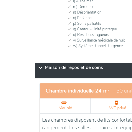
l) Alzheimer
m) Démence
n) Désorientation
o) Parkinson
p) Soins palliatifs
q) Cantou - Unité protégée
u) Résidents fugueurs
v) Surveillance médicale de nuit
w) Système d'appel d'urgence
Maison de repos et de soins
Chambre individuelle 24 m²
- 30 uni
Meublé
WC privé
Les chambres disposent de lits confortab
rangement. Les salles de bain sont équi