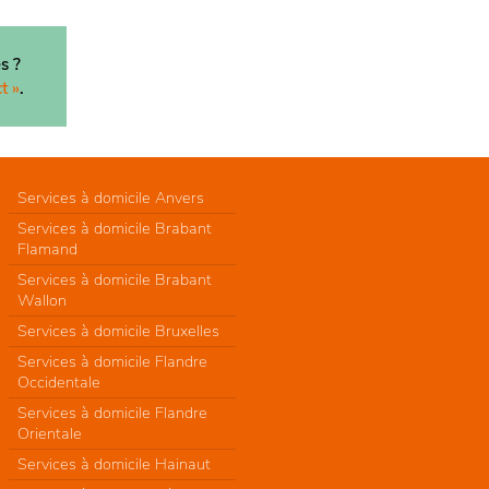
s ?
t »
.
Services à domicile Anvers
Services à domicile Brabant
Flamand
Services à domicile Brabant
Wallon
Services à domicile Bruxelles
Services à domicile Flandre
Occidentale
Services à domicile Flandre
Orientale
Services à domicile Hainaut