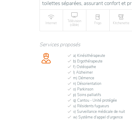
toilettes séparées, assurant confort et pr
Télévision
Internet
Frigo
Kitchenette
(câble)
Services proposés
a) Kinésithérapeute
b) Ergothérapeute
f) Ostéopathe
l) Alzheimer
m) Démence
n) Désorientation
o) Parkinson
p) Soins palliatifs
q) Cantou - Unité protégée
u) Résidents fugueurs
v) Surveillance médicale de nuit
w) Système d'appel d'urgence