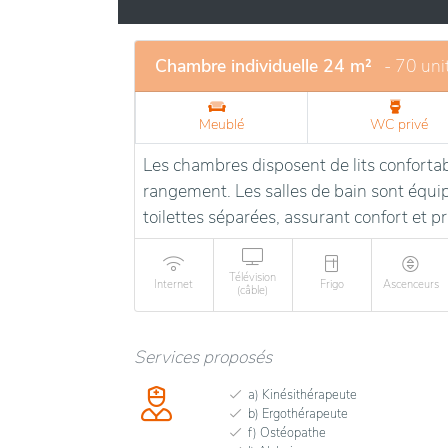
interactions sociales et les activités varié
Regina se distingue par son engagement à off
Chambre individuelle 24 m²
- 70 uni
Meublé
WC privé
Les chambres disposent de lits confortab
rangement. Les salles de bain sont équi
toilettes séparées, assurant confort et pr
Télévision
Internet
Frigo
Ascenceurs
(câble)
Services proposés
a) Kinésithérapeute
b) Ergothérapeute
f) Ostéopathe