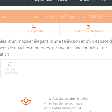
es. Avec un personnel dévoué et des installations modernes, C
rir un cadre de vie serein et enrichissant.
€
tés
à partir de
67,43
/ jour
€
(+/-
2.056,62
/ moi
SDB privée
Balcon ou terrasse
les, d'un mobilier élégant, d'une télévision et d'un espace 
pées de douches modernes, de lavabos fonctionnels et de
aticit
Garage
(disponible)
a) Assistance administrative
b) Assistance technique
c) Permanence 24h/24