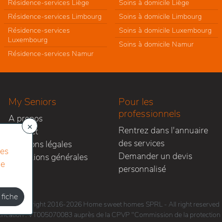
Résidence-services Liège
Soins à domicile Liège
Résidence-services Limbourg
Soins à domicile Limbourg
Résidence-services
Soins à domicile Luxembourg
Luxembourg
Soins à domicile Namur
Résidence-services Namur
My Seniors
Pour les
professionnels
A propos
×
Rentrez dans l'annuaire
Contact
des services
Mentions légales
res
Demander un devis
Conditions générales
le
personnalisé
 fiche
Copyright 2016-2026 Home sweet homes SPRL - All right reserved
fication : VT005070083 auprès de la CPVP "Commission de la protection d