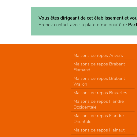
Vous êtes dirigeant de cet établissement et vo
Prenez contact avec la plateforme pour être
Par
Maisons de repos Anvers
Maisons de repos Brabant
Flamand
Maisons de repos Brabant
Wallon
Maisons de repos Bruxelles
Maisons de repos Flandre
Occidentale
Maisons de repos Flandre
Orientale
Maisons de repos Hainaut