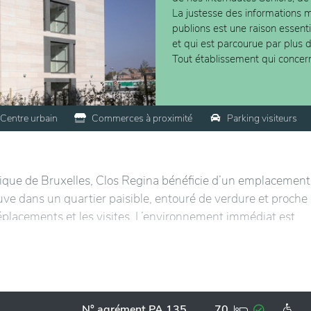
La justesse des informations m
publions est une raison essent
et qui est parcourue par plus 
Tout établissement qui concer
Centre urbain
Commerces à proximité
Parking visiteurs
ue de Bruxelles, Clos Regina bénéficie d’un emplacement
ouve dans un quartier paisible, entouré de verdure et proche
déplacements et les visites. L’environnement immédiat est
oisirs à proximité.
haleureux et bien aménagé, alliant confort moderne et
pose des services personnalisés et un accompagnement atte
e. Les espaces communs sont conçus pour encourager les
N° agrément PA 135
70