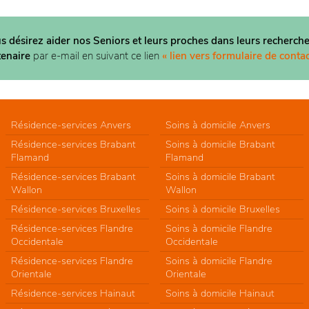
us désirez aider nos Seniors et leurs proches dans
leurs recherche
tenaire
par e-mail en suivant ce lien
« lien vers formulaire de contac
Résidence-services Anvers
Soins à domicile Anvers
Résidence-services Brabant
Soins à domicile Brabant
Flamand
Flamand
Résidence-services Brabant
Soins à domicile Brabant
Wallon
Wallon
Résidence-services Bruxelles
Soins à domicile Bruxelles
Résidence-services Flandre
Soins à domicile Flandre
Occidentale
Occidentale
Résidence-services Flandre
Soins à domicile Flandre
Orientale
Orientale
Résidence-services Hainaut
Soins à domicile Hainaut