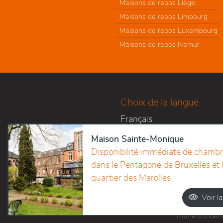
Maisons de repos Liège
Maisons de repos Limbourg
Maisons de repos Luxembourg
Maisons de repos Namur
Choix de la langue
Français
Nederlands
Maison Sainte-Monique
Disponibilité immédiate de chamb
dans le Pentagone de Bruxelles et 
quartier des Marolles
Voir la
Numéro d’identi