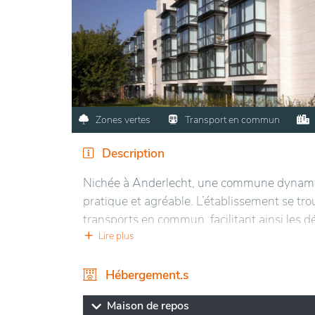
Zones vertes
Transport en commun
Description
Nichée à Anderlecht, une commune dynamiq
pratique et agréable. L’établissement se tr
transports en commun, facilitant ainsi les 
agréable, avec des parcs et des espaces de l
Lire plus
Les résidents peuvent profiter d’un cadre c
Hébergement.s
atmosphère conviviale. L’établissement pro
favorisant le bien-être et la qualité de vi
Maison de repos