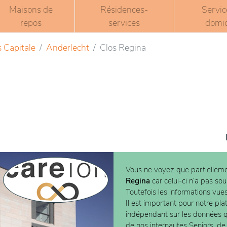
Maisons de
Résidences-
Servic
repos
services
domic
s Capitale
Anderlecht
Clos Regina
Vous ne voyez que partielleme
Regina
car celui-ci n’a pas so
Toutefois les informations vue
Il est important pour notre pla
indépendant sur les données
de nos internautes Seniors, de