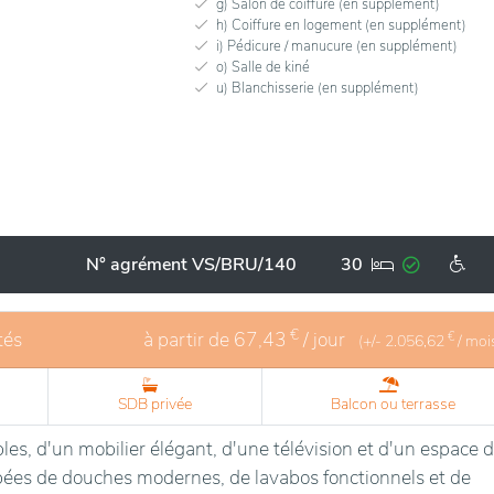
g) Salon de coiffure (en supplément)
h) Coiffure en logement (en supplément)
i) Pédicure / manucure (en supplément)
o) Salle de kiné
u) Blanchisserie (en supplément)
N° agrément VS/BRU/140
30
€
tés
à partir de
67,43
/ jour
€
(+/-
2.056,62
/ moi
SDB privée
Balcon ou terrasse
les, d'un mobilier élégant, d'une télévision et d'un espace 
pées de douches modernes, de lavabos fonctionnels et de