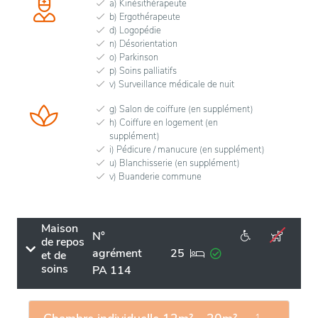
a) Kinésithérapeute
b) Ergothérapeute
d) Logopédie
n) Désorientation
o) Parkinson
p) Soins palliatifs
v) Surveillance médicale de nuit
g) Salon de coiffure (en supplément)
h) Coiffure en logement (en
supplément)
i) Pédicure / manucure (en supplément)
u) Blanchisserie (en supplément)
v) Buanderie commune
Maison
N°
de repos
agrément
25
et de
soins
PA 114