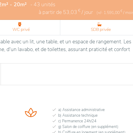
12m² - 20m²
- 43 unités
€
à partir de
53,03
/ jour
€
(+/-
1.591,00
/ moi
WC privé
SDB privée
able avec un lit, une table, et un espace de rangement. Les
, d'un lavabo, et de toilettes, assurant praticité et confort
a) Assistance administrative
b) Assistance technique
c) Permanence 24h/24
g) Salon de coiffure (en supplément)
h) Coiffure en logement (en supplément)