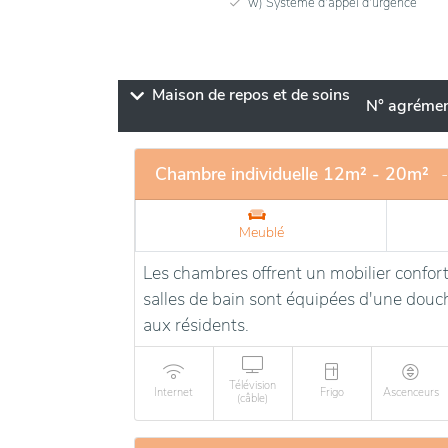
w) Système d'appel d'urgence
Maison de repos et de soins
N° agréme
Chambre individuelle 12m² - 20m²
Meublé
Les chambres offrent un mobilier confort
salles de bain sont équipées d'une douche
aux résidents.
Télévision
Internet
Frigo
Ascenceurs
(câble)