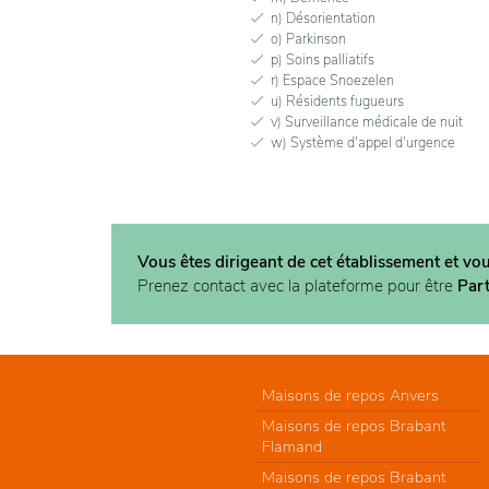
n) Désorientation
o) Parkinson
p) Soins palliatifs
r) Espace Snoezelen
u) Résidents fugueurs
v) Surveillance médicale de nuit
w) Système d'appel d'urgence
Vous êtes dirigeant de cet établissement et vo
Prenez contact avec la plateforme pour être
Par
Maisons de repos Anvers
Maisons de repos Brabant
Flamand
Maisons de repos Brabant