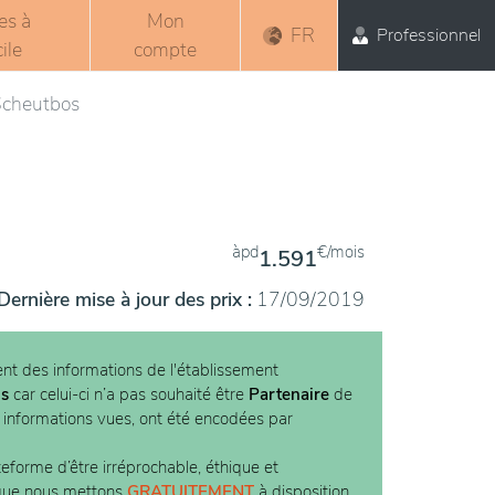
es à
Mon
FR
Professionnel
ile
compte
Scheutbos
àpd
€/mois
1.591
Dernière mise à jour des prix :
17/09/2019
nt des informations de l'établissement
os
car celui-ci n’a pas souhaité être
Partenaire
de
s informations vues, ont été encodées par
teforme d’être irréprochable, éthique et
 que nous mettons
GRATUITEMENT
à disposition