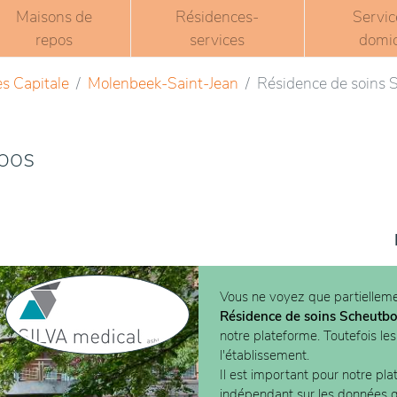
Maisons de
Résidences-
Servic
repos
services
domic
es Capitale
Molenbeek-Saint-Jean
Résidence de soins 
bos
Vous ne voyez que partielleme
Résidence de soins Scheutb
notre plateforme. Toutefois le
l'établissement.
Il est important pour notre pla
indépendant sur les données