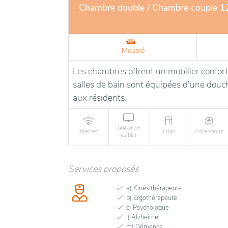
Chambre double / Chambre couple 
Meublé
Les chambres offrent un mobilier confort
salles de bain sont équipées d'une douche
aux résidents.
Télévision
Internet
Frigo
Ascenceurs
(câble)
Services proposés
a) Kinésithérapeute
b) Ergothérapeute
c) Psychologue
l) Alzheimer
m) Démence