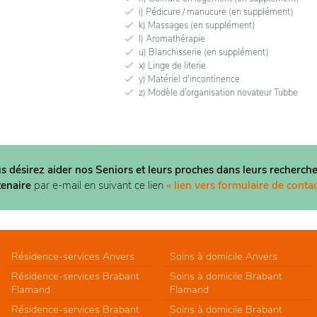
i) Pédicure / manucure (en supplément)
k) Massages (en supplément)
l) Aromathérapie
u) Blanchisserie (en supplément)
x) Linge de literie
y) Matériel d'incontinence
z) Modèle d’organisation novateur Tubbe
us désirez aider nos Seniors et leurs proches dans
leurs recherche
tenaire
par e-mail en suivant ce lien
« lien vers formulaire de contac
Résidence-services Anvers
Soins à domicile Anvers
Résidence-services Brabant
Soins à domicile Brabant
Flamand
Flamand
Résidence-services Brabant
Soins à domicile Brabant