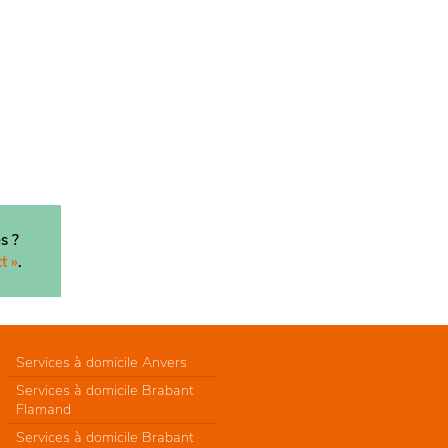
s ?
t »
.
Services à domicile Anvers
Services à domicile Brabant
Flamand
Services à domicile Brabant