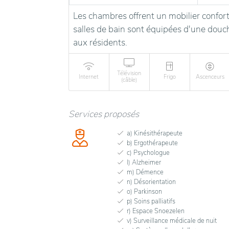
Les chambres offrent un mobilier confort
salles de bain sont équipées d'une douche
aux résidents.
Télévision
Internet
Frigo
Ascenceurs
(câble)
Services proposés
a) Kinésithérapeute
b) Ergothérapeute
c) Psychologue
l) Alzheimer
m) Démence
n) Désorientation
o) Parkinson
p) Soins palliatifs
r) Espace Snoezelen
v) Surveillance médicale de nuit