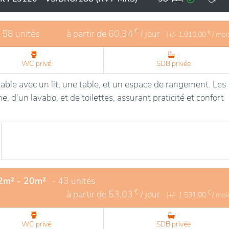
ial des résidents.
€
- 58 unités
à partir de
60,34
/ jour
€
(+/-
1.810,00
/ moi
WC privé
SDB privée
able avec un lit, une table, et un espace de rangement. Les
, d'un lavabo, et de toilettes, assurant praticité et confort
12m² - 20m²
- 43 unités
€
à partir de
53,03
/ jour
€
(+/-
1.591,00
/ moi
WC privé
SDB privée