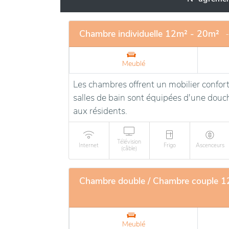
encourager le bien-être et l’engagement soc
Chambre individuelle 12m² - 20m²
Meublé
Les chambres offrent un mobilier confort
salles de bain sont équipées d'une douche
aux résidents.
Télévision
Internet
Frigo
Ascenceurs
(câble)
Chambre double / Chambre couple 
Meublé