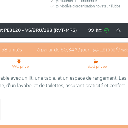
y) Matériel d'incontinence
z) Modèle d’organisation novateur Tubbe
nt PE3120 - VS/BRU/188 (RVT-MRS)
99
€
- 58 unités
à partir de
60,34
/ jour
€
(+/-
1.810,00
/ moi
WC privé
SDB privée
able avec un lit, une table, et un espace de rangement. Les
, d'un lavabo, et de toilettes, assurant praticité et confort