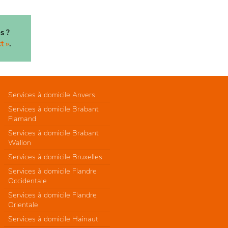
s ?
t »
.
Services à domicile Anvers
Services à domicile Brabant
Flamand
Services à domicile Brabant
Wallon
Services à domicile Bruxelles
Services à domicile Flandre
Occidentale
Services à domicile Flandre
Orientale
Services à domicile Hainaut