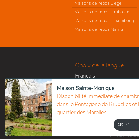
Maisons de repos Liège
Maisons de repos Limbourg
Maisons de repos Luxembourg
Maisons de repos Namur
Choix de la langue
Français
Nederlands
Maison Sainte-Monique
Disponibilité immédiate de chamb
dans le Pentagone de Bruxelles et 
quartier des Marolles
Voir la
Numéro d’identi