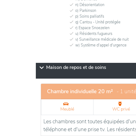
n) Désorientation
o) Parkinson
p) Soins palliatifs
q) Cantou - Unité protégée
r) Espace Snoezelen
u) Résidents fugueurs
v) Surveillance médicale de nuit
w) Système d'appel d'urgence
Maison de repos et de soins
Chambre individuelle 20 m²
- 1 unit
Meublé
WC privé
Les chambres sont toutes équipées d'un l
téléphone et d'une prise tv. Les résiden