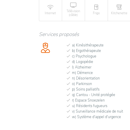
Télévision
Internet
Frigo
Kitchenette
(câble)
Services proposés
a) Kinésithérapeute
b) Ergothérapeute
c) Psychologue
d) Logopédie
l) Alzheimer
m) Démence
n) Désorientation
o) Parkinson
p) Soins palliatifs
q) Cantou - Unité protégée
r) Espace Snoezelen
u) Résidents fugueurs
v) Surveillance médicale de nuit
w) Système d'appel d'urgence