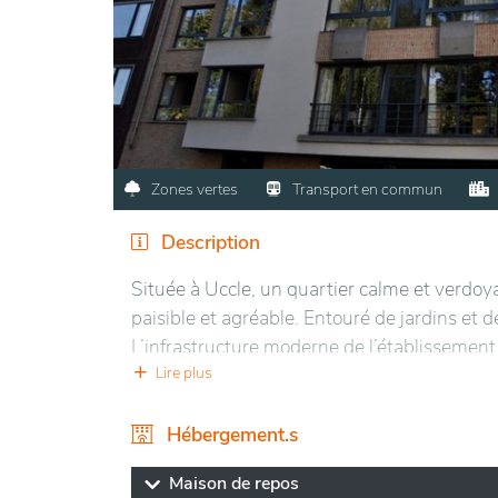
Zones vertes
Transport en commun
Description
Située à Uccle, un quartier calme et verdoy
paisible et agréable. Entouré de jardins et de
L’infrastructure moderne de l’établissement 
espaces lumineux et bien aménagés. Les rési
Lire plus
soins adaptés à leurs besoins. De plus, la p
déplacements et l’accès aux services locaux
Hébergement.s
quartier.
Maison de repos