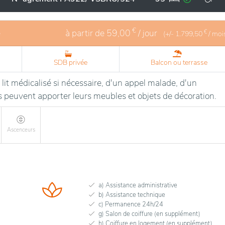
€
é
à partir de
59,00
/ jour
€
(+/-
1.799,50
/ moi
SDB privée
Balcon ou terrasse
it médicalisé si nécessaire, d'un appel malade, d'un
ts peuvent apporter leurs meubles et objets de décoration.
Ascenceurs
a) Assistance administrative
b) Assistance technique
c) Permanence 24h/24
g) Salon de coiffure (en supplément)
h) Coiffure en logement (en supplément)