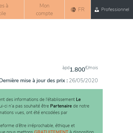
es à
Mon
FR
Professionnel
ile
compte
àpd
€/mois
1.800
Dernière mise à jour des prix :
26/05/2020
nt des informations de l'établissement
Le
ui-ci n’a pas souhaité être
Partenaire
de notre
rmations vues, ont été encodées par
teforme d’être irréprochable, éthique et
 que nous mettons
GRATUITEMENT
à disposition