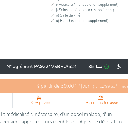
i) Pédicure / manucure (en supplément)
j) Soins esthétiques (en supplément)
o) Salle de kiné
u) Blanchisserie (en supplément)
N° agrément PA922/ VSBRU/524
35
€
é
à partir de
59,00
/ jour
€
(+/-
1.799,50
/ moi
SDB privée
Balcon ou terrasse
it médicalisé si nécessaire, d'un appel malade, d'un
ts peuvent apporter leurs meubles et objets de décoration.