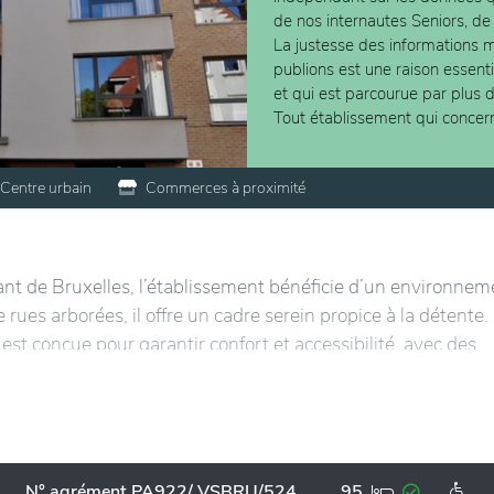
de nos internautes Seniors, de
La justesse des informations m
publions est une raison essent
et qui est parcourue par plus 
Tout établissement qui concer
Centre urbain
Commerces à proximité
ant de Bruxelles, l’établissement bénéficie d’un environnem
 rues arborées, il offre un cadre serein propice à la détente.
est conçue pour garantir confort et accessibilité, avec des
dents peuvent participer à diverses activités et bénéficier
roximité des commerces et des moyens de transport facilite 
, favorisant ainsi une intégration harmonieuse dans la vie d
N° agrément PA922/ VSBRU/524
95