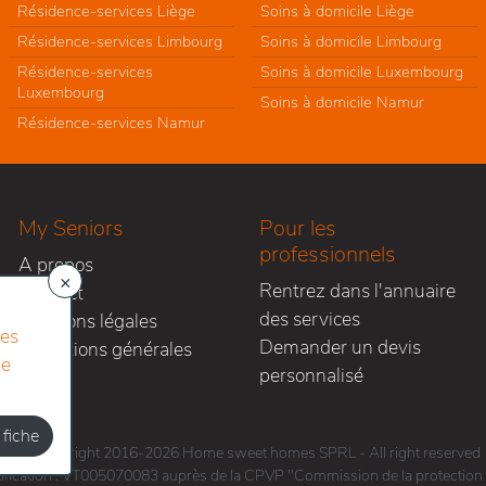
Résidence-services Liège
Soins à domicile Liège
Résidence-services Limbourg
Soins à domicile Limbourg
Résidence-services
Soins à domicile Luxembourg
Luxembourg
Soins à domicile Namur
Résidence-services Namur
My Seniors
Pour les
professionnels
A propos
×
Rentrez dans l'annuaire
Contact
des services
Mentions légales
res
Demander un devis
Conditions générales
le
personnalisé
 fiche
Copyright 2016-2026 Home sweet homes SPRL - All right reserved
fication : VT005070083 auprès de la CPVP "Commission de la protection d