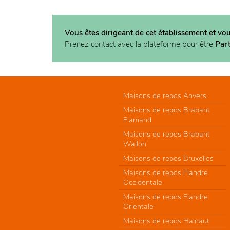
Vous êtes dirigeant de cet établissement et vo
Prenez contact avec la plateforme pour être
Par
Maisons de repos Anvers
Maisons de repos Brabant
Flamand
Maisons de repos Brabant
Wallon
Maisons de repos Bruxelles
Maisons de repos Flandre
Occidentale
Maisons de repos Flandre
Orientale
Maisons de repos Hainaut