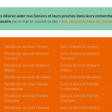
us désirez aider nos Seniors et leurs proches dans
leurs recherche
tenaire
par e-mail en suivant ce lien
« lien vers formulaire de contac
Résidence-services Anvers
Soins à domicile Anvers
Résidence-services Brabant
Soins à domicile Brabant
Flamand
Flamand
Résidence-services Brabant
Soins à domicile Brabant
Wallon
Wallon
Résidence-services Bruxelles
Soins à domicile Bruxelles
Résidence-services Flandre
Soins à domicile Flandre
Occidentale
Occidentale
Résidence-services Flandre
Soins à domicile Flandre
Orientale
Orientale
Résidence-services Hainaut
Soins à domicile Hainaut