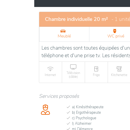
Chambre individuelle 20 m²
- 1 unit
Meublé
WC privé
Les chambres sont toutes équipées d'un l
téléphone et d'une prise tv. Les résiden
Télévision
Internet
Frigo
Kitchenette
(câble)
Services proposés
a) Kinésithérapeute
b) Ergothérapeute
c) Psychologue
l) Alzheimer
m) Démence