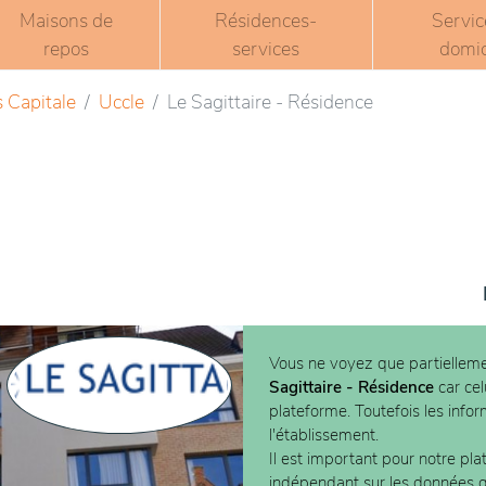
Maisons de
Résidences-
Servic
repos
services
domic
s Capitale
Uccle
Le Sagittaire - Résidence
Vous ne voyez que partielleme
Sagittaire - Résidence
car cel
plateforme. Toutefois les info
l'établissement.
Il est important pour notre pla
indépendant sur les données