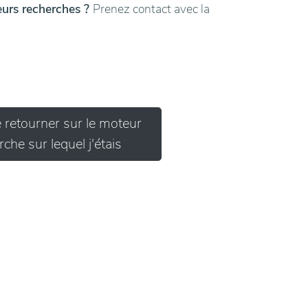
leurs recherches ?
Prenez contact avec la
e retourner sur le moteur
che sur lequel j'étais