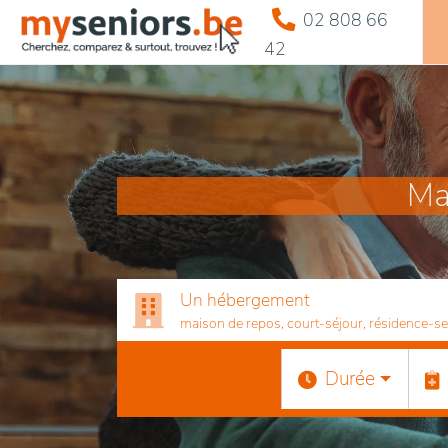
02 808 66
42
Ma
Un hébergement
maison de repos, court-séjour, résidence-serv
Durée