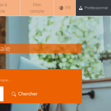
es à
Mon
FR
Professionnel
ile
compte
ale
epas, ...
Chercher