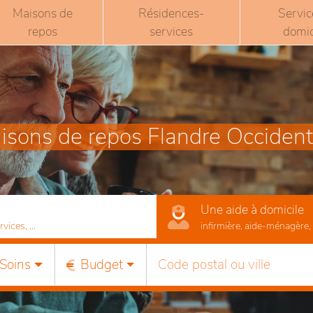
Maisons de
Résidences-
Servic
repos
services
domic
isons de repos Flandre Occident
Une aide à domicile
ices, ...
infirmière, aide-ménagère, r
Soins
Budget