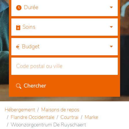
Durée
Soins
Budget
Chercher
Hébergement
Maisons de repos
Flandre Occidentale
Courtrai
Marke
Woonzorgcentrum De Ruyschaert