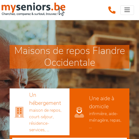
Maisons de repos Flandre
Occidentale
Un
Une aide à
hébergement
domicile
maison de repos,
infirmière, aide-
court-séjour,
ménagère, repas,
résidence-
...
services, ...