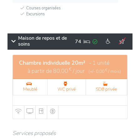
Courses organisées
Excursions
Maison de repos et de
74
soins
Chambre individuelle 20m²
- 1 unité
€
à partir de
80,00
/ jour
€
(+/-
0,00
/ mois)
Meublé
WC privé
SDB privée
Services proposés