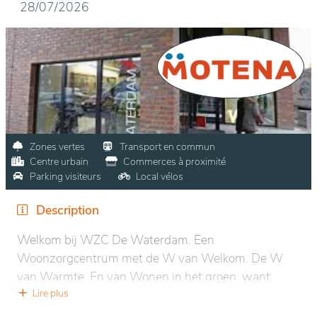
28/07/2026
Zones vertes
Transport en commun
Centre urbain
Commerces à proximité
Parking visiteurs
Local vélos
Description
Welkom bij WZC De Waterdam. Een
Woonzorgcentrum met de W van Welkom. De W
van Warmte. En van Wonen in het groen, want
hoewel we vlakbij alles in hartje Roeselare liggen,
Lire plus
geniet je bij ons ook van een unieke, prachtige tuin.