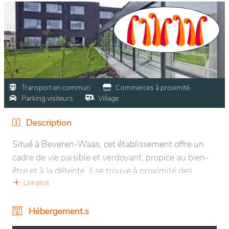
Transport en commun
Commerces à proximité
Parking visiteurs
Village
Description
Situé à Beveren-Waas, cet établissement offre un
cadre de vie paisible et verdoyant, propice au bien-
être et à la détente. Il se trouve à proximité des
commodités locales tout en étant entouré de nature,
Lire plus
permettant de profiter d’un environnement calme et
agréable. L’infrastructure moderne et chaleureuse
Hébergement.s
assure un confort optimal, avec des espaces de vie