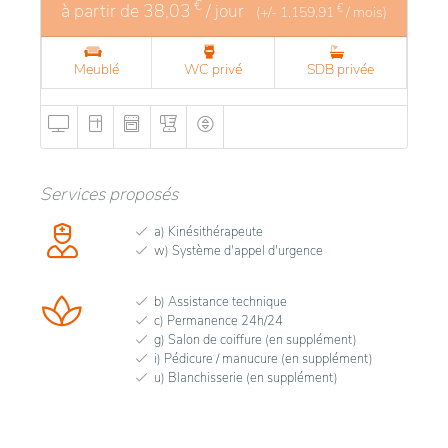
€
à partir de
38,03
/ jour
€
(+/-
1.159,91
/ mois)
Meublé
WC privé
SDB privée
Services proposés
a) Kinésithérapeute
w) Système d'appel d'urgence
b) Assistance technique
c) Permanence 24h/24
g) Salon de coiffure (en supplément)
i) Pédicure / manucure (en supplément)
u) Blanchisserie (en supplément)