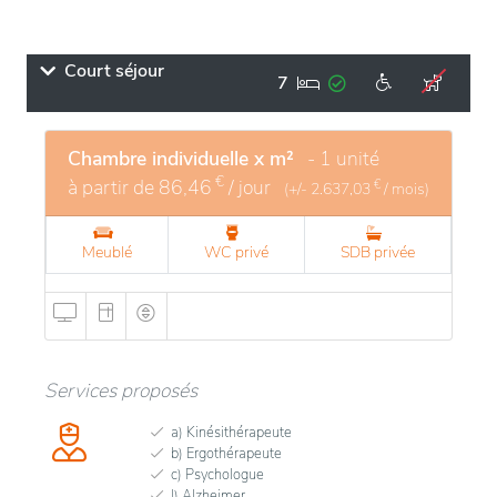
Court séjour
7
Chambre individuelle x m²
- 1 unité
€
à partir de
86,46
/ jour
€
(+/-
2.637,03
/ mois)
Meublé
WC privé
SDB privée
Services proposés
a) Kinésithérapeute
b) Ergothérapeute
c) Psychologue
l) Alzheimer