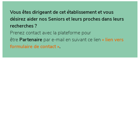
Vous êtes dirigeant de cet établissement et vous
désirez aider nos Seniors et leurs proches dans
leurs
recherches ?
Prenez contact avec la plateforme pour
être
Partenaire
par e-mail en suivant ce lien
« lien vers
formulaire de contact »
.