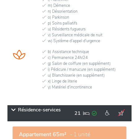
m) Démence
n) Désorientation
o) Parkinson
p) Soins palliatifs
u) Résidents fugueurs
v) Surveillance médicale de nuit
w) Système d'appel d'urgence
b) Assistance technique
c) Permanence 24h/24
g) Salon de coiffure (en supplément)
i) Pédicure / manucure (en supplément)
u) Blanchisserie (en supplément)
x) Linge de literie
y) Matériel d'incontinence
Résidence-services
21
Appartement 65m²
- 1 unité