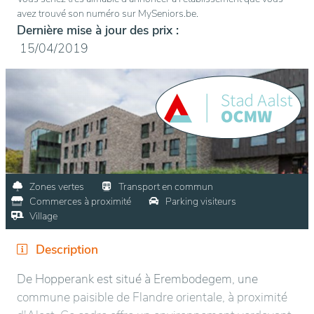
avez trouvé son numéro sur MySeniors.be.
Dernière mise à jour des prix :
15/04/2019
Zones vertes
Transport en commun
Commerces à proximité
Parking visiteurs
Village
Description
De Hopperank est situé à Erembodegem, une
commune paisible de Flandre orientale, à proximité