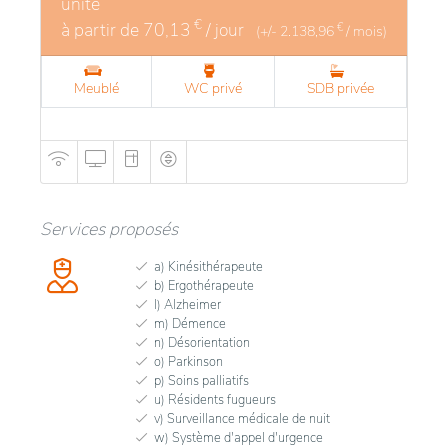
unité
€
à partir de
70,13
/ jour
€
(+/-
2.138,96
/ mois)
Meublé
WC privé
SDB privée
Services proposés
a) Kinésithérapeute
b) Ergothérapeute
l) Alzheimer
m) Démence
n) Désorientation
o) Parkinson
p) Soins palliatifs
u) Résidents fugueurs
v) Surveillance médicale de nuit
w) Système d'appel d'urgence