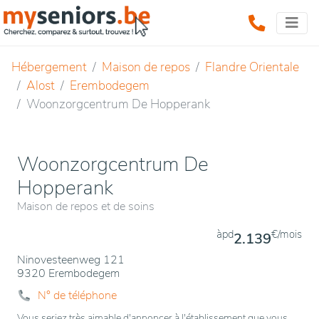
Hébergement
Maison de repos
Flandre Orientale
Alost
Erembodegem
Woonzorgcentrum De Hopperank
Woonzorgcentrum De
Hopperank
Maison de repos et de soins
àpd
€/mois
2.139
Ninovesteenweg 121
9320 Erembodegem
N° de téléphone
Vous seriez très aimable d'annoncer à l'établissement que vous