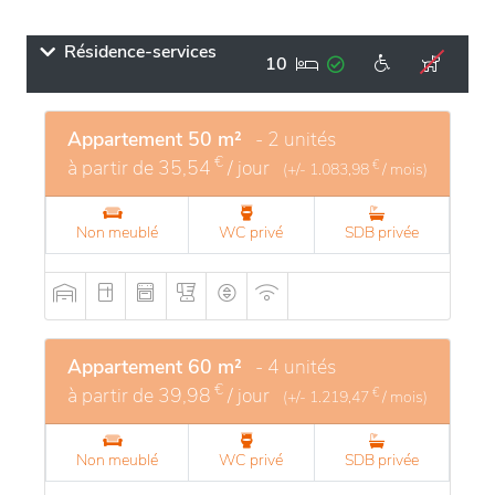
Résidence-services
10
Appartement 50 m²
- 2 unités
€
à partir de
35,54
/ jour
€
(+/-
1.083,98
/ mois)
Non meublé
WC privé
SDB privée
Appartement 60 m²
- 4 unités
€
à partir de
39,98
/ jour
€
(+/-
1.219,47
/ mois)
Non meublé
WC privé
SDB privée