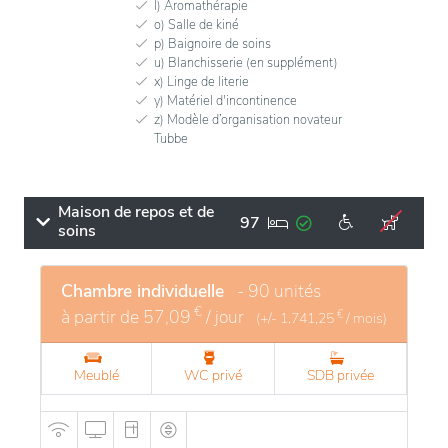
l) Aromathérapie
o) Salle de kiné
p) Baignoire de soins
u) Blanchisserie (en supplément)
x) Linge de literie
y) Matériel d'incontinence
z) Modèle d’organisation novateur
Tubbe
Maison de repos et de
97
soins
Chambre individuelle
- 90 unités
€
à partir de
57,09
/ jour
€
(+/-
1.741,25
/ mois)
Meublé
WC privé
SDB privée