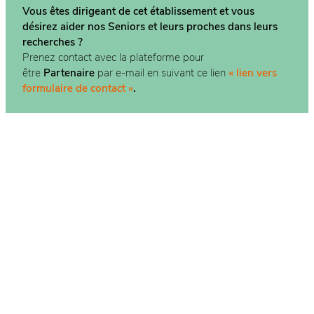
Vous êtes dirigeant de cet établissement et vous
désirez aider nos Seniors et leurs proches dans
leurs
recherches ?
Prenez contact avec la plateforme pour
être
Partenaire
par e-mail en suivant ce lien
« lien vers
formulaire de contact »
.