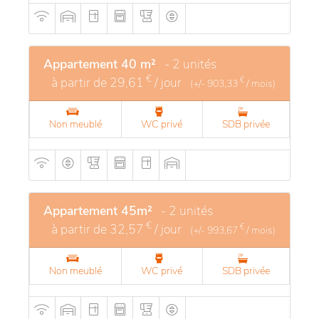
Appartement 40 m²
- 2 unités
€
à partir de
29,61
/ jour
€
(+/-
903,33
/ mois)
Non meublé
WC privé
SDB privée
Appartement 45m²
- 2 unités
€
à partir de
32,57
/ jour
€
(+/-
993,67
/ mois)
Non meublé
WC privé
SDB privée