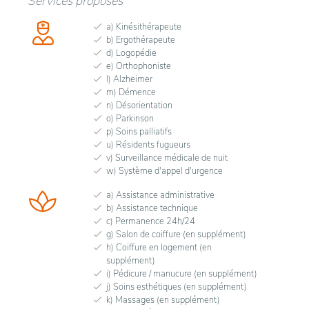
Services proposés
a) Kinésithérapeute
b) Ergothérapeute
d) Logopédie
e) Orthophoniste
l) Alzheimer
m) Démence
n) Désorientation
o) Parkinson
p) Soins palliatifs
u) Résidents fugueurs
v) Surveillance médicale de nuit
w) Système d'appel d'urgence
a) Assistance administrative
b) Assistance technique
c) Permanence 24h/24
g) Salon de coiffure (en supplément)
h) Coiffure en logement (en
supplément)
i) Pédicure / manucure (en supplément)
j) Soins esthétiques (en supplément)
k) Massages (en supplément)