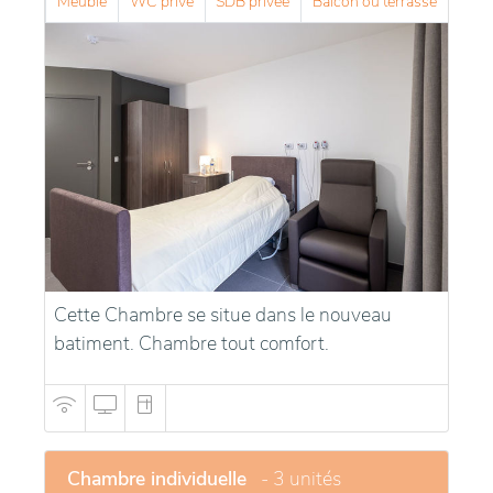
Meublé
WC privé
SDB privée
Balcon ou terrasse
infirmières, aides-soignantes, psychologue,
ergothérapeute, personnels de cuisine et personnels
d'entretien
Notre mission est d’accompagner le résident dans
tous les actes de la vie quotidienne pour lesquels il a
besoin d’un soutien. C’est pourquoi, nous accueillons
des personnes âgées de plus de 70 ans qui ne
peuvent plus rester à domicile, et ce quelles que
soient leurs capacités physiques, cognitives,
psychologiques et/ou sociales.
Cette Chambre se situe dans le nouveau
batiment. Chambre tout comfort.
Chambre individuelle
- 3 unités