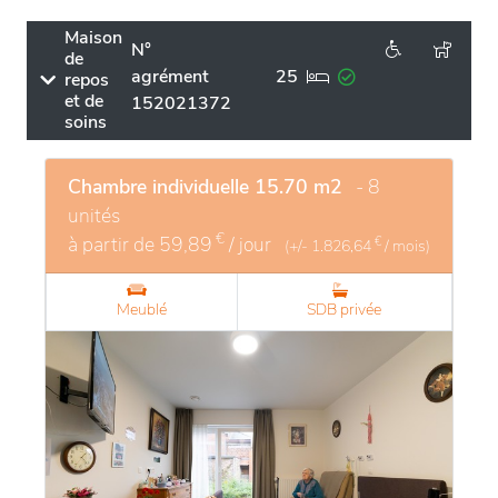
Maison
N°
de
agrément
25
repos
et de
152021372
soins
Chambre individuelle 15.70 m2
- 8
unités
€
à partir de
59,89
/ jour
€
(+/-
1.826,64
/ mois)
Meublé
SDB privée