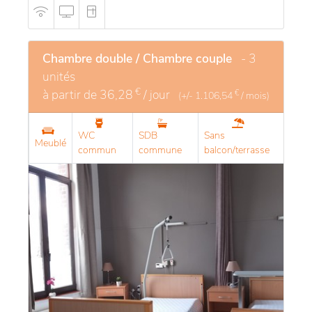
Chambre double / Chambre couple
- 3
unités
€
à partir de
36,28
/ jour
€
(+/-
1.106,54
/ mois)
WC
SDB
Sans
Meublé
commun
commune
balcon/terrasse