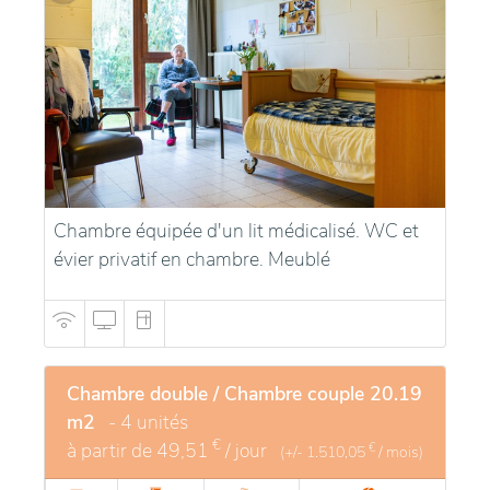
Chambre équipée d'un lit médicalisé. WC et
évier privatif en chambre. Meublé
Chambre double / Chambre couple 20.19
m2
- 4 unités
€
à partir de
49,51
/ jour
€
(+/-
1.510,05
/ mois)