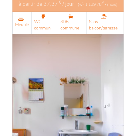
€
à partir de
37,37
/ jour
€
(+/-
1.139,78
/ mois)
WC
SDB
Sans
Meublé
commun
commune
balcon/terrasse