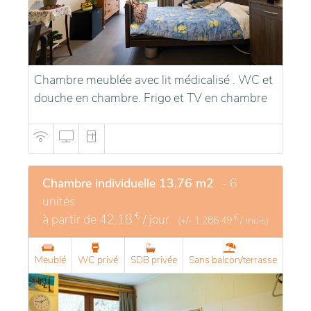
Chambre meublée avec lit médicalisé . WC et
douche en chambre. Frigo et TV en chambre
Chambre individuelle 13.76 m2
- 6
unités
€
à partir de
42,18
/ jour
€
(+/-
1.286,49
/ mois)
Meublé
WC privé
SDB privée
Sans balcon/terrasse