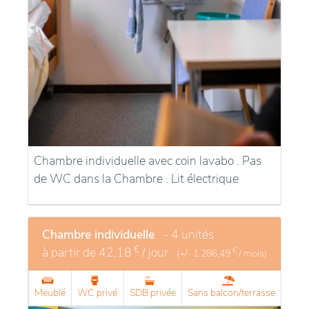
Chambre individuelle avec coin lavabo . Pas
de WC dans la Chambre . Lit électrique
Chambre individuelle
- 4 unités
€
à partir de
42,18
/ jour
€
(+/-
1.286,49
/ mois)
Meublé
WC privé
SDB privée
Sans balcon/terrasse