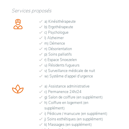
Services proposés
a) Kinésithérapeute
b) Ergothérapeute
c) Psychologue
l) Alzheimer
m) Démence
n) Désorientation
p) Soins palliatifs
r) Espace Snoezelen
u) Résidents fugueurs
v) Surveillance médicale de nuit
w) Système d'appel d'urgence
a) Assistance administrative
c) Permanence 24h/24
g) Salon de coiffure (en supplément)
h) Coiffure en logement (en
supplément)
i) Pédicure / manucure (en supplément)
j) Soins esthétiques (en supplément)
k) Massages (en supplément)