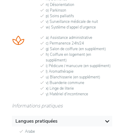
n) Désorientation
o) Parkinson
p) Soins palliatifs
v) Surveillance médicale de nuit
w) Système d'appel d'urgence
a) Assistance administrative
c) Permanence 24h/24
g) Salon de coiffure (en supplément)
h) Coiffure en logement (en
supplément)
i) Pédicure / manucure (en supplément)
l) Aromathérapie
u) Blanchisserie (en supplément)
v) Buanderie commune
x) Linge de literie
y) Matériel d'incontinence
Informations pratiques
Langues pratiquées
Arabe