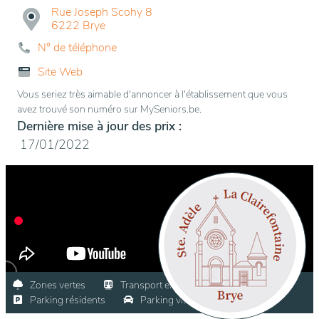
Rue Joseph Scohy 8
6222 Brye
N° de téléphone
Site Web
Vous seriez très aimable d'annoncer à l'établissement que vous
avez trouvé son numéro sur MySeniors.be.
Dernière mise à jour des prix :
17/01/2022
Zones vertes
Transport en commun
Parking résidents
Parking visiteurs
Village