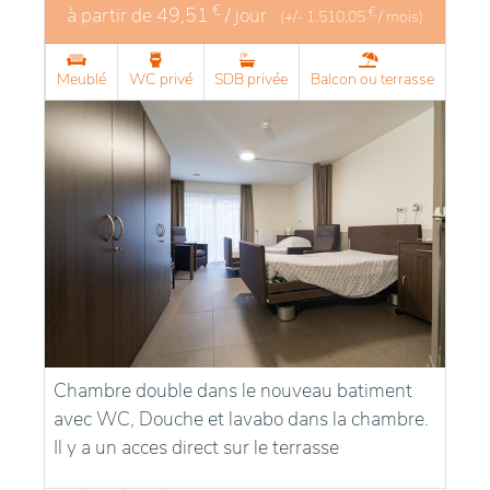
€
à partir de
49,51
/ jour
€
(+/-
1.510,05
/ mois)
Meublé
WC privé
SDB privée
Balcon ou terrasse
Chambre double dans le nouveau batiment
avec WC, Douche et lavabo dans la chambre.
Il y a un acces direct sur le terrasse