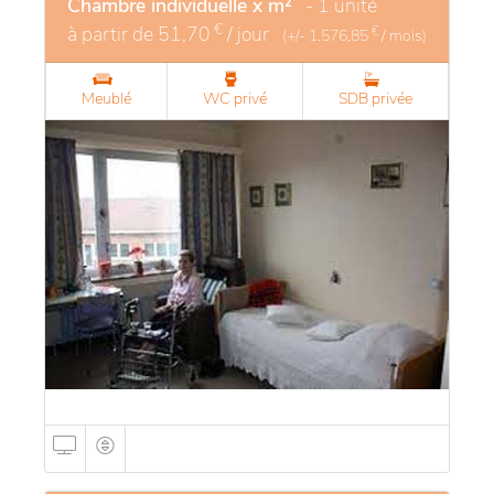
Chambre individuelle x m²
- 1 unité
€
à partir de
51,70
/ jour
€
(+/-
1.576,85
/ mois)
Meublé
WC privé
SDB privée