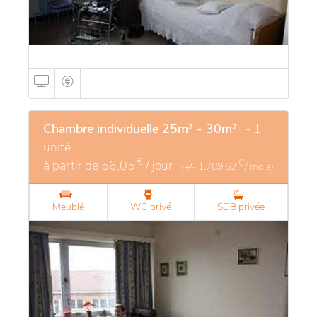
Chambre individuelle 25m² - 30m²
- 1
unité
€
à partir de
56,05
/ jour
€
(+/-
1.709,52
/ mois)
Meublé
WC privé
SDB privée