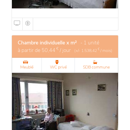
Chambre individuelle x m²
- 1 unité
€
à partir de
50,44
/ jour
€
(+/-
1.538,42
/ mois)
Meublé
WC privé
SDB commune