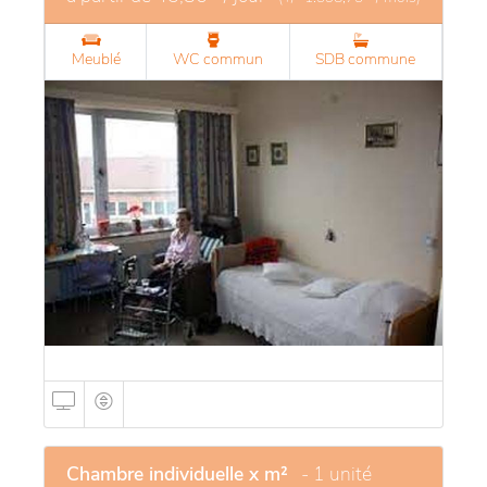
Meublé
WC commun
SDB commune
Chambre individuelle x m²
- 1 unité