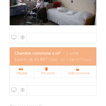
Chambre commune x m²
- 1 unité
€
à partir de
45,86
/ jour
€
(+/-
1.398,73
/ mois)
Meublé
WC privé
SDB commune