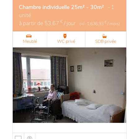
Chambre individuelle 25m² - 30m²
- 1
unité
€
à partir de
53,67
/ jour
€
(+/-
1.636,93
/ mois)
Meublé
WC privé
SDB privée