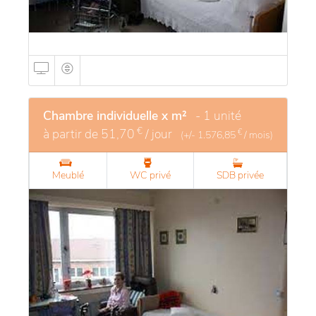
Chambre individuelle x m²
- 1 unité
€
à partir de
51,70
/ jour
€
(+/-
1.576,85
/ mois)
Meublé
WC privé
SDB privée