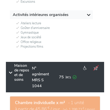
Excursions
Activités intérieures organisées
Ateliers lecture
Goûter d'anniversaire
Gymnastique
Jeux de société
Office religieux
Projections films
Maison
N°
de repos
agrément
et de
75
soins
MRS S
1044
Chambre individuelle x m²
- 1 unité
€
à partir de
45,86
/ jour
€
(+/-
1.398,73
/ mois)