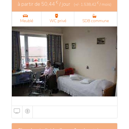
€
à partir de
50,44
/ jour
€
(+/-
1.538,42
/ mois)
Meublé
WC privé
SDB commune