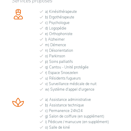
Services proposés
a) Kinésithérapeute
b) Ergothérapeute
c) Psychologue
d) Logopédie
e) Orthophoniste
l) Alzheimer
m) Démence
n) Désorientation
o) Parkinson
p) Soins palliatifs
q) Cantou - Unité protégée
r) Espace Snoezelen
u) Résidents fugueurs
v) Surveillance médicale de nuit
w) Système d'appel d'urgence
a) Assistance administrative
b) Assistance technique
c) Permanence 24h/24
g) Salon de coiffure (en supplément)
i) Pédicure / manucure (en supplément)
o) Salle de kiné