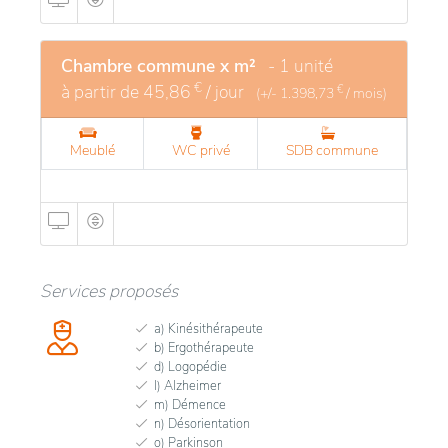
Chambre commune x m²
- 1 unité
€
à partir de
45,86
/ jour
€
(+/-
1.398,73
/ mois)
Meublé
WC privé
SDB commune
Services proposés
a) Kinésithérapeute
b) Ergothérapeute
d) Logopédie
l) Alzheimer
m) Démence
n) Désorientation
o) Parkinson