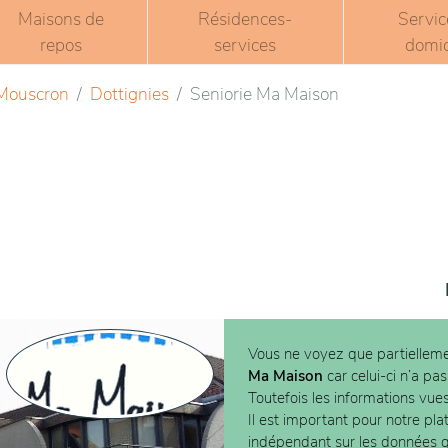
Maisons de
Résidences-
Servic
repos
services
domic
 Mouscron
Dottignies
Seniorie Ma Maison
Vous ne voyez que partielleme
Ma Maison
car celui-ci n’a pa
Toutefois les informations vue
Il est important pour notre pla
indépendant sur les données