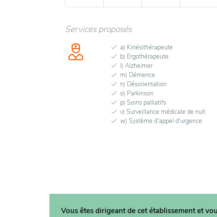
Services proposés
a) Kinésithérapeute
b) Ergothérapeute
l) Alzheimer
m) Démence
n) Désorientation
o) Parkinson
p) Soins palliatifs
v) Surveillance médicale de nuit
w) Système d'appel d'urgence
Vous êtes dirigeant de cet établissement et vo