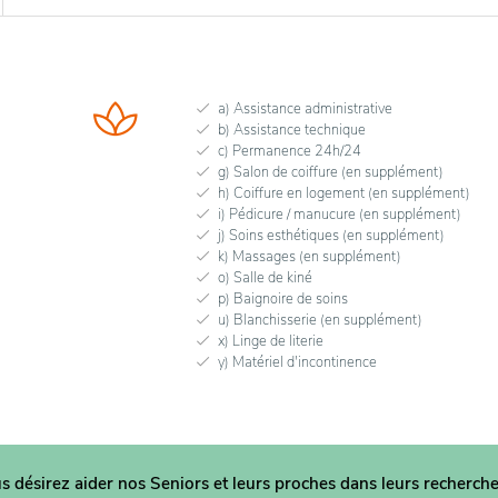
a) Assistance administrative
b) Assistance technique
c) Permanence 24h/24
g) Salon de coiffure (en supplément)
h) Coiffure en logement (en supplément)
i) Pédicure / manucure (en supplément)
j) Soins esthétiques (en supplément)
k) Massages (en supplément)
o) Salle de kiné
p) Baignoire de soins
u) Blanchisserie (en supplément)
x) Linge de literie
y) Matériel d'incontinence
us désirez aider nos Seniors et leurs proches dans
leurs recherche