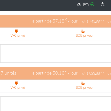
té de vie. Divers services sont à disposition, favorisant la
28
, activités de groupe, soins personnalisés, et une équipe atten
n, la résidence est facilement accessible pour les familles
€
à partir de
57,18
/ jour
€
(+/-
1.743,99
/ moi
WC privé
SDB privée
€
 7 unités
à partir de
50,16
/ jour
€
(+/-
1.529,88
/ moi
WC privé
SDB privée