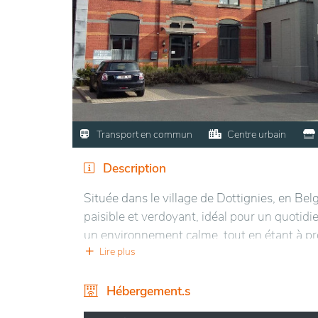
Transport en commun
Centre urbain
Description
Située dans le village de Dottignies, en Be
paisible et verdoyant, idéal pour un quotidi
un environnement calme, tout en étant à p
trouve dans un espace mêlant modernité et 
Lire plus
les promenades.
Hébergement.s
Elle propose un accompagnement chaleureux