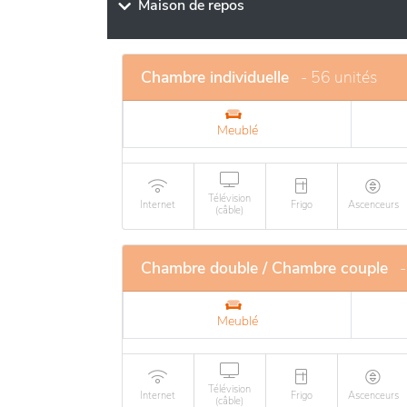
particulière portée au bien-être et à la quali
Maison de repos
convivialité et la sécurité : repas équilibrés
Grâce à son implantation au cœur de la régio
souhaitant rendre visite à leurs proches.
Chambre individuelle
- 56 unités
Meublé
Télévision
Internet
Frigo
Ascenceurs
(câble)
Chambre double / Chambre couple
-
Meublé
Télévision
Internet
Frigo
Ascenceurs
(câble)