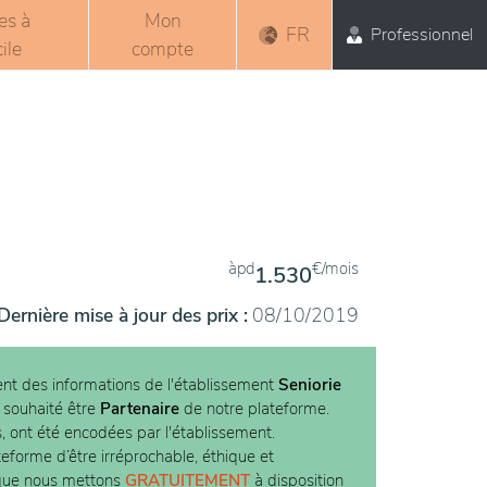
es à
Mon
FR
Professionnel
ile
compte
àpd
€/mois
1.530
Dernière mise à jour des prix :
08/10/2019
nt des informations de l'établissement
Seniorie
s souhaité être
Partenaire
de notre plateforme.
s, ont été encodées par l'établissement.
teforme d’être irréprochable, éthique et
 que nous mettons
GRATUITEMENT
à disposition