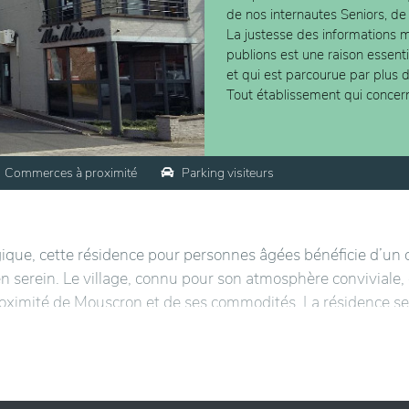
de nos internautes Seniors, de
La justesse des informations m
publions est une raison essent
et qui est parcourue par plus 
Tout établissement qui concer
Commerces à proximité
Parking visiteurs
lgique, cette résidence pour personnes âgées bénéficie d’un 
en serein. Le village, connu pour son atmosphère conviviale, 
roximité de Mouscron et de ses commodités. La résidence se
nature, avec des espaces extérieurs aménagés pour la déte
 et adapté aux besoins des résidents, avec une attention