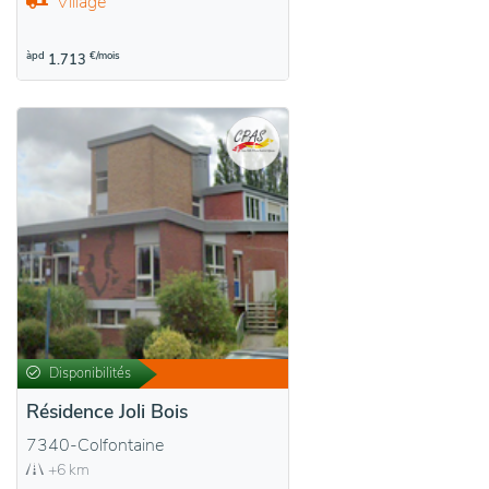
Village
àpd
€/mois
1.713
Disponibilités
Résidence Joli Bois
7340-Colfontaine
+6 km