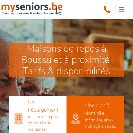
Maisons de repos à
Boussu et à proximité|
Tarifs & disponibilités
Un
Une aide à
hébergement
domicile
maison de repos,
infirmière, aide-
court-séjour,
ménagère, repas,
résidence-
...