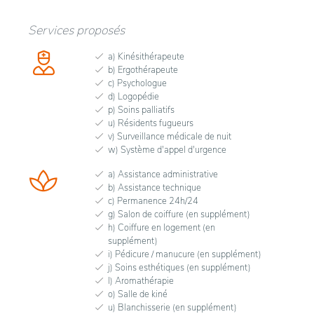
Services proposés
a) Kinésithérapeute
b) Ergothérapeute
c) Psychologue
d) Logopédie
p) Soins palliatifs
u) Résidents fugueurs
v) Surveillance médicale de nuit
w) Système d'appel d'urgence
a) Assistance administrative
b) Assistance technique
c) Permanence 24h/24
g) Salon de coiffure (en supplément)
h) Coiffure en logement (en
supplément)
i) Pédicure / manucure (en supplément)
j) Soins esthétiques (en supplément)
l) Aromathérapie
o) Salle de kiné
u) Blanchisserie (en supplément)