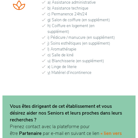
a) Assistance administrative
b) Assistance technique
c) Permanence 24h/24
g) Salon de coiffure (en supplément)
h) Coiffure en logement (en
supplément)
i) Pédicure / manucure (en supplément)
j) Soins esthétiques (en supplément)
l) Aromathérapie
o) Salle de kiné
u) Blanchisserie (en supplément)
x) Linge de literie
y) Matériel d'incontinence
Vous êtes dirigeant de cet établissement et vous
désirez aider nos Seniors et leurs proches dans
leurs
recherches ?
Prenez contact avec la plateforme pour
être
Partenaire
par e-mail en suivant ce lien
« lien vers