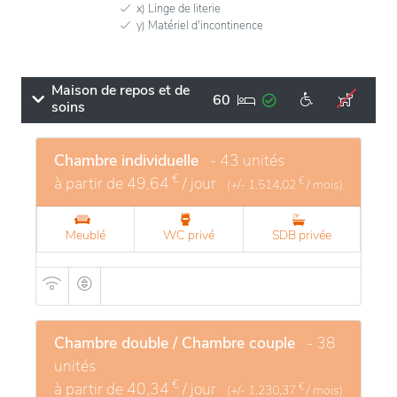
x) Linge de literie
y) Matériel d'incontinence
Maison de repos et de
60
soins
Chambre individuelle
- 43 unités
€
à partir de
49,64
/ jour
€
(+/-
1.514,02
/ mois)
Meublé
WC privé
SDB privée
Chambre double / Chambre couple
- 38
unités
€
à partir de
40,34
/ jour
€
(+/-
1.230,37
/ mois)