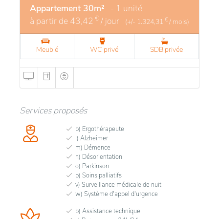
Appartement 30m²
- 1 unité
€
à partir de
43,42
/ jour
€
(+/-
1.324,31
/ mois)
Meublé
WC privé
SDB privée
Services proposés
b) Ergothérapeute
l) Alzheimer
m) Démence
n) Désorientation
o) Parkinson
p) Soins palliatifs
v) Surveillance médicale de nuit
w) Système d'appel d'urgence
b) Assistance technique