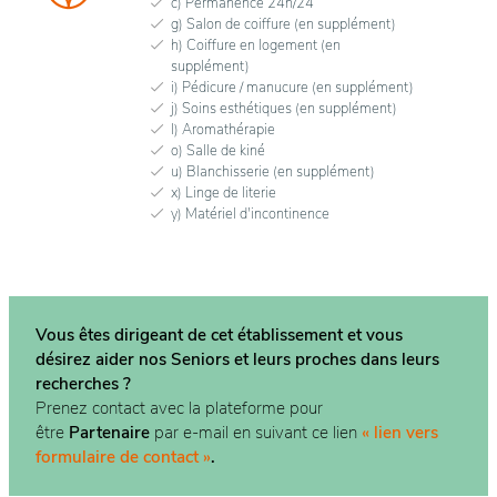
c) Permanence 24h/24
g) Salon de coiffure (en supplément)
h) Coiffure en logement (en
supplément)
i) Pédicure / manucure (en supplément)
j) Soins esthétiques (en supplément)
l) Aromathérapie
o) Salle de kiné
u) Blanchisserie (en supplément)
x) Linge de literie
y) Matériel d'incontinence
Vous êtes dirigeant de cet établissement et vous
désirez aider nos Seniors et leurs proches dans
leurs
recherches ?
Prenez contact avec la plateforme pour
être
Partenaire
par e-mail en suivant ce lien
« lien vers
formulaire de contact »
.