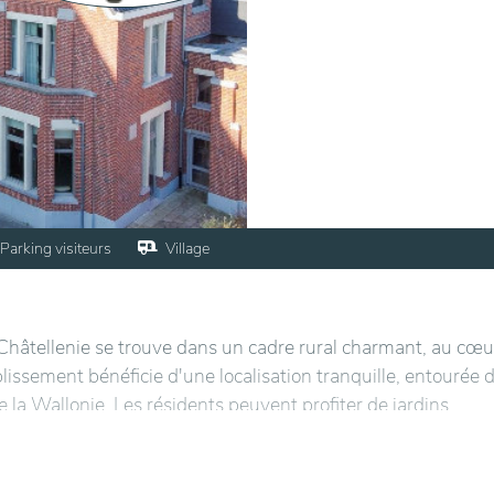
Parking visiteurs
Village
Châtellenie se trouve dans un cadre rural charmant, au cœu
lissement bénéficie d'une localisation tranquille, entourée 
la Wallonie. Les résidents peuvent profiter de jardins
 extérieurs propices à la détente. L'intérieur de l’établis
té, avec des chambres spacieuses et des espaces communs
ir un soutien personnalisé, garantissant un quotidien confort