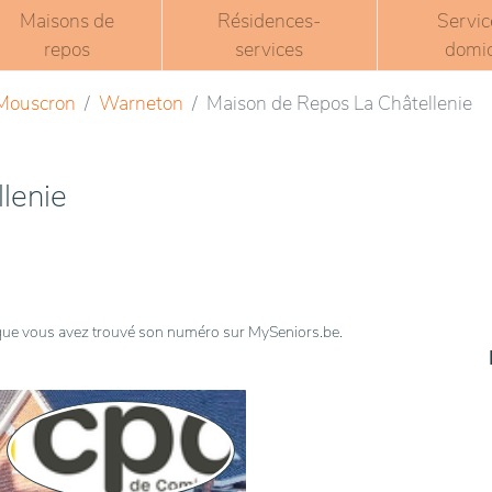
Maisons de
Résidences-
Servic
repos
services
domic
 Mouscron
Warneton
Maison de Repos La Châtellenie
lenie
t que vous avez trouvé son numéro sur MySeniors.be.