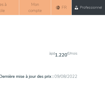
es à
Mon
FR
Professionnel
ile
compte
àpd
€/mois
1.220
Dernière mise à jour des prix :
09/08/2022