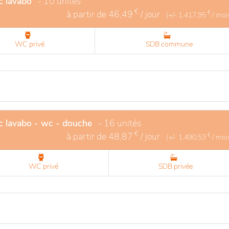
c lavabo
- 10 unités
€
à partir de
46,49
/ jour
€
(+/-
1.417,95
/ moi
WC privé
SDB commune
c lavabo - wc - douche
- 16 unités
€
à partir de
48,87
/ jour
€
(+/-
1.490,53
/ moi
WC privé
SDB privée