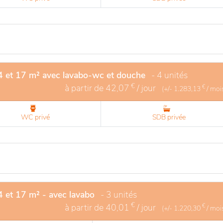
 et 17 m² avec lavabo-wc et douche
- 4 unités
€
à partir de
42,07
/ jour
€
(+/-
1.283,13
/ moi
WC privé
SDB privée
 et 17 m² - avec lavabo
- 3 unités
€
à partir de
40,01
/ jour
€
(+/-
1.220,30
/ moi