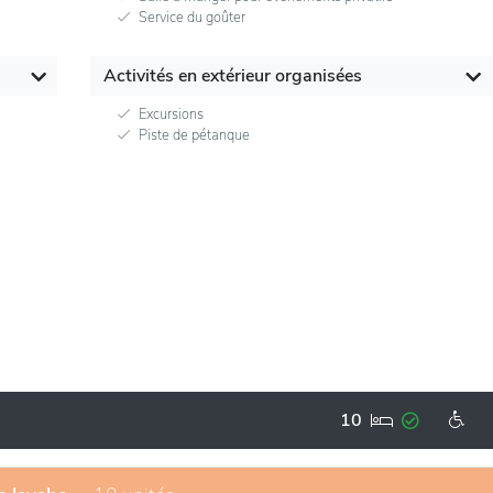
Service du goûter
Activités en extérieur organisées
Excursions
Piste de pétanque
10