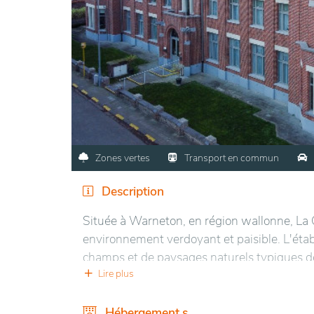
Zones vertes
Transport en commun
Description
Située à Warneton, en région wallonne, La 
environnement verdoyant et paisible. L'étab
champs et de paysages naturels typiques de 
soigneusement aménagés, offrant des espaces
Lire plus
est conçu pour offrir confort et conviviali
agréables. L'équipe sur place veille à fourn
Hébergement.s