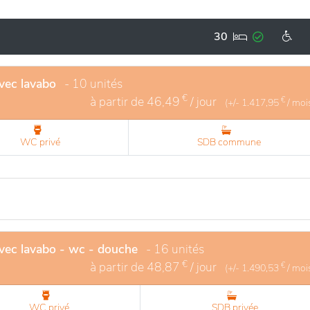
ions modernes en font un lieu idéal pour un séjour paisible d
30
vec lavabo
- 10 unités
€
à partir de
46,49
/ jour
€
(+/-
1.417,95
/ moi
WC privé
SDB commune
avec lavabo - wc - douche
- 16 unités
€
à partir de
48,87
/ jour
€
(+/-
1.490,53
/ moi
WC privé
SDB privée