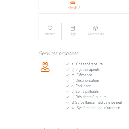
Meublé
Internet
Frigo
Ascenceurs
Services proposés
a) Kinésithérapeute
b) Ergothérapeute
m) Démence
n) Désorientation
o) Parkinson
p) Soins palliatifs
u) Résidents fugueurs
v) Surveillance médicale de nuit
w) Système d'appel d'urgence