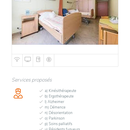
Services proposés
a) Kinésithérapeute
b) Ergothérapeute
l) Alzheimer
m) Démence
n) Désorientation
o) Parkinson
p) Soins palliatifs
u) Résidents fugueurs