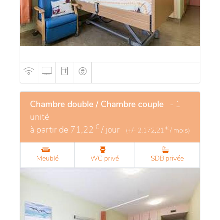
Chambre double / Chambre couple
- 1
unité
€
à partir de
71,22
/ jour
€
(+/-
2.172,21
/ mois)
Meublé
WC privé
SDB privée