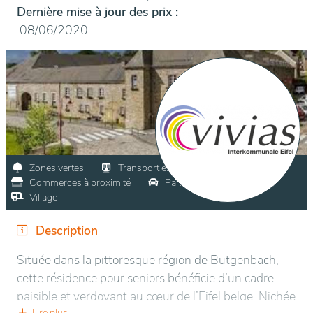
Dernière mise à jour des prix :
08/06/2020
Zones vertes
Transport en commun
Commerces à proximité
Parking visiteurs
Village
Description
Située dans la pittoresque région de Bütgenbach,
cette résidence pour seniors bénéficie d’un cadre
paisible et verdoyant au cœur de l’Eifel belge. Nichée
Lire plus