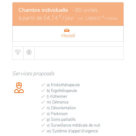
Chambre individuelle
- 80 unités
€
à partir de
54,74
/ jour
€
(+/-
1.669,57
/ mois)
Meublé
Services proposés
a) Kinésithérapeute
b) Ergothérapeute
l) Alzheimer
m) Démence
n) Désorientation
o) Parkinson
p) Soins palliatifs
v) Surveillance médicale de nuit
w) Système d'appel d'urgence