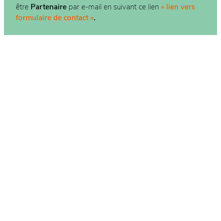
être
Partenaire
par e-mail en suivant ce lien
« lien vers
formulaire de contact »
.