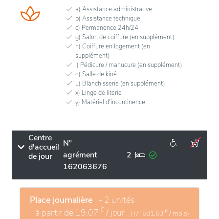
a) Assistance administrative
b) Assistance technique
c) Permanence 24h/24
g) Salon de coiffure (en supplément)
h) Coiffure en logement (en
supplément)
i) Pédicure / manucure (en supplément)
o) Salle de kiné
u) Blanchisserie (en supplément)
x) Linge de literie
y) Matériel d'incontinence
Centre
N°
d'accueil
agrément
2
de jour
162063676
Place journalière
- 2 unités
€
à partir de
19,07
/ jour
€
(+/-
581,63
/ mois)