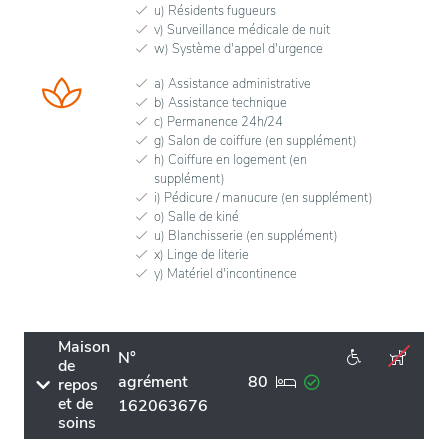
u) Résidents fugueurs
v) Surveillance médicale de nuit
w) Système d'appel d'urgence
a) Assistance administrative
b) Assistance technique
c) Permanence 24h/24
g) Salon de coiffure (en supplément)
h) Coiffure en logement (en
supplément)
i) Pédicure / manucure (en supplément)
o) Salle de kiné
u) Blanchisserie (en supplément)
x) Linge de literie
y) Matériel d'incontinence
Maison
N°
de
agrément
80
repos
et de
162063676
soins