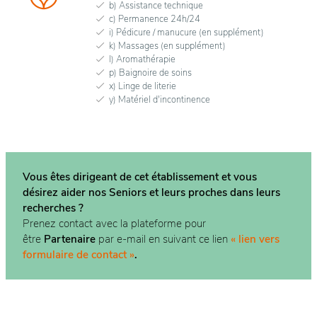
b) Assistance technique
c) Permanence 24h/24
i) Pédicure / manucure (en supplément)
k) Massages (en supplément)
l) Aromathérapie
p) Baignoire de soins
x) Linge de literie
y) Matériel d'incontinence
Vous êtes dirigeant de cet établissement et vous
désirez aider nos Seniors et leurs proches dans
leurs
recherches ?
Prenez contact avec la plateforme pour
être
Partenaire
par e-mail en suivant ce lien
« lien vers
formulaire de contact »
.