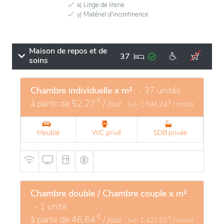
x) Linge de literie
y) Matériel d'incontinence
Maison de repos et de
37
soins
Chambre individuelle x m²
- 37 unités
€
à partir de
52,27
/ jour
€
(+/-
1.594,24
/ mois)
Meublé
WC privé
SDB privée
Chambre double / Chambre couple x m²
- 1 unité
€
à partir de
46,64
/ jour
€
(+/-
1.422,52
/ mois)