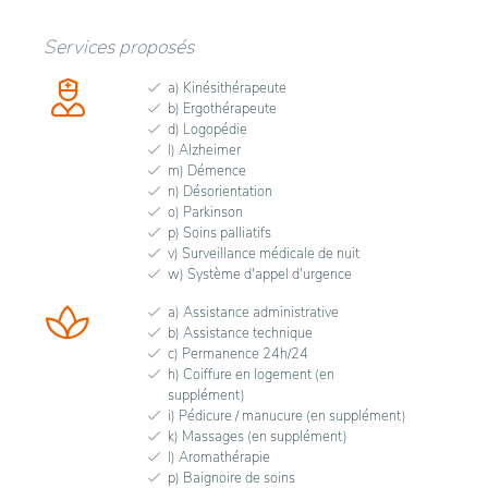
Services proposés
a) Kinésithérapeute
b) Ergothérapeute
d) Logopédie
l) Alzheimer
m) Démence
n) Désorientation
o) Parkinson
p) Soins palliatifs
v) Surveillance médicale de nuit
w) Système d'appel d'urgence
a) Assistance administrative
b) Assistance technique
c) Permanence 24h/24
h) Coiffure en logement (en
supplément)
i) Pédicure / manucure (en supplément)
k) Massages (en supplément)
l) Aromathérapie
p) Baignoire de soins