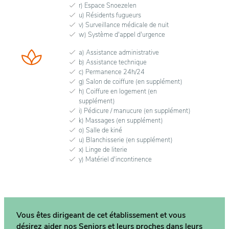
r) Espace Snoezelen
u) Résidents fugueurs
v) Surveillance médicale de nuit
w) Système d'appel d'urgence
a) Assistance administrative
b) Assistance technique
c) Permanence 24h/24
g) Salon de coiffure (en supplément)
h) Coiffure en logement (en
supplément)
i) Pédicure / manucure (en supplément)
k) Massages (en supplément)
o) Salle de kiné
u) Blanchisserie (en supplément)
x) Linge de literie
y) Matériel d'incontinence
Vous êtes dirigeant de cet établissement et vous
désirez aider nos Seniors et leurs proches dans
leurs