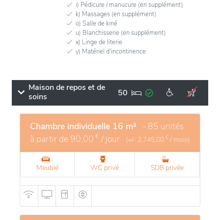
i) Pédicure / manucure (en supplément)
k) Massages (en supplément)
o) Salle de kiné
u) Blanchisserie (en supplément)
x) Linge de literie
y) Matériel d'incontinence
Maison de repos et de
50
soins
Chambre individuelle 16 m²
- 85 unités
€
à partir de
90,00
/ jour
€
(+/-
2.745,00
/ mois)
Meublé
WC privé
SDB privée