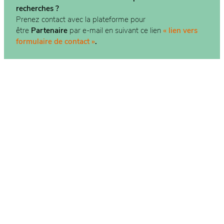
recherches ?
Prenez contact avec la plateforme pour
être
Partenaire
par e-mail en suivant ce lien
« lien vers
formulaire de contact »
.