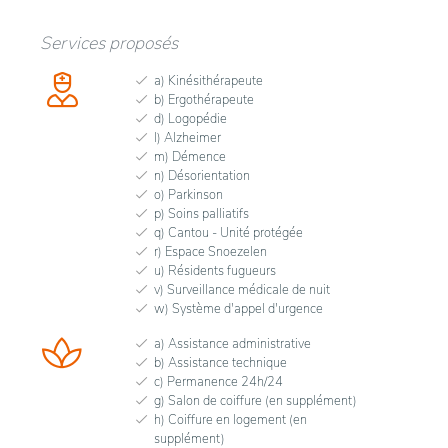
Services proposés
a) Kinésithérapeute
b) Ergothérapeute
d) Logopédie
l) Alzheimer
m) Démence
n) Désorientation
o) Parkinson
p) Soins palliatifs
q) Cantou - Unité protégée
r) Espace Snoezelen
u) Résidents fugueurs
v) Surveillance médicale de nuit
w) Système d'appel d'urgence
a) Assistance administrative
b) Assistance technique
c) Permanence 24h/24
g) Salon de coiffure (en supplément)
h) Coiffure en logement (en
supplément)