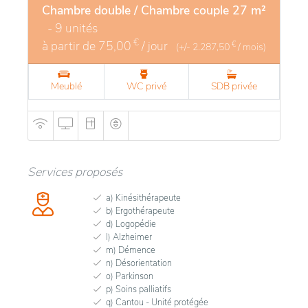
Chambre double / Chambre couple 27 m²
- 9 unités
€
à partir de
75,00
/ jour
€
(+/-
2.287,50
/ mois)
Meublé
WC privé
SDB privée
Services proposés
a) Kinésithérapeute
b) Ergothérapeute
d) Logopédie
l) Alzheimer
m) Démence
n) Désorientation
o) Parkinson
p) Soins palliatifs
q) Cantou - Unité protégée