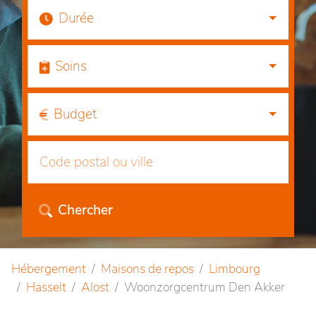
Durée
Soins
Budget
Chercher
Hébergement
Maisons de repos
Limbourg
Hasselt
Alost
Woonzorgcentrum Den Akker