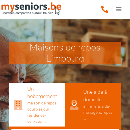
Maisons de repos
Limbourg
Un
Une aide à
hébergement
domicile
maison de repos,
infirmière, aide-
court-séjour,
ménagère, repas,
résidence-
...
services, ...