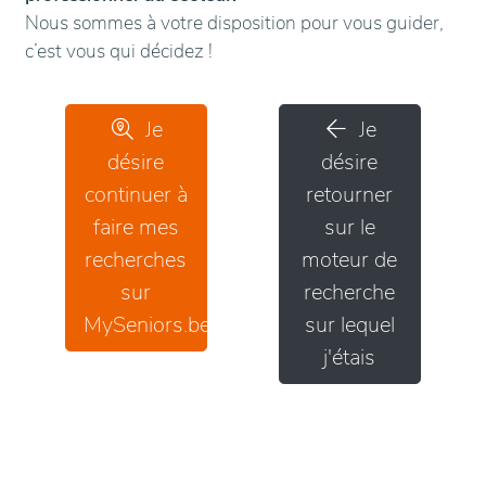
Nous sommes à votre disposition pour vous guider,
c’est vous qui décidez !
Je
Je
désire
désire
continuer à
retourner
faire mes
sur le
recherches
moteur de
sur
recherche
MySeniors.be
sur lequel
j'étais