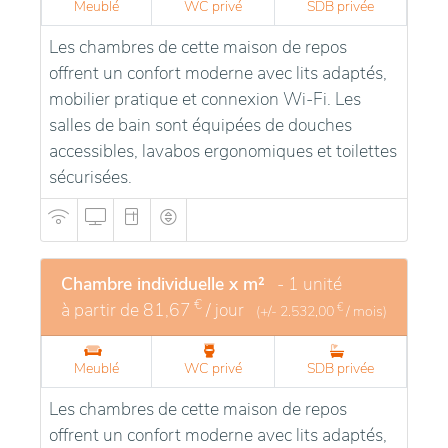
Meublé
WC privé
SDB privée
résidents. Le personnel offre un soutien attentif,
Les chambres de cette maison de repos
assurant des soins adaptés aux besoins individuels
offrent un confort moderne avec lits adaptés,
tout en créant une ambiance chaleureuse. Des
mobilier pratique et connexion Wi-Fi. Les
activités variées sont proposées pour stimuler les
salles de bain sont équipées de douches
résidents, avec un accent particulier sur le bien-être
accessibles, lavabos ergonomiques et toilettes
et la qualité de vie.
sécurisées.
Chambre individuelle x m²
- 1 unité
€
à partir de
81,67
/ jour
€
(+/-
2.532,00
/ mois)
Meublé
WC privé
SDB privée
Les chambres de cette maison de repos
offrent un confort moderne avec lits adaptés,