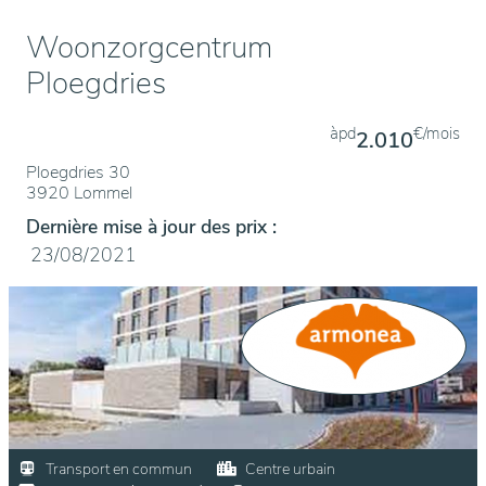
Woonzorgcentrum
Ploegdries
àpd
€/mois
2.010
Ploegdries 30
3920 Lommel
Dernière mise à jour des prix :
23/08/2021
Transport en commun
Centre urbain