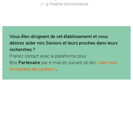
y) Matériel d'incontinence
Vous êtes dirigeant de cet établissement et vous
désirez aider nos Seniors et leurs proches dans
leurs
recherches ?
Prenez contact avec la plateforme pour
être
Partenaire
par e-mail en suivant ce lien
« lien vers
formulaire de contact »
.