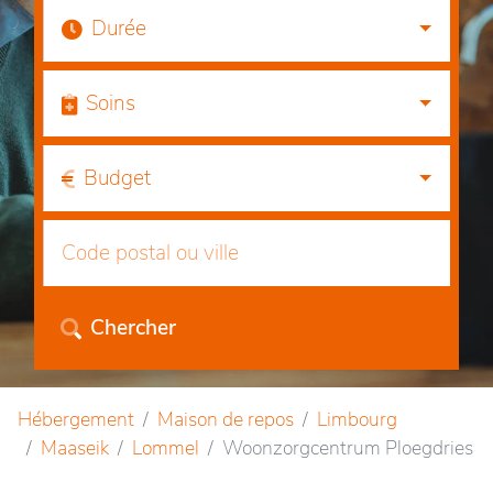
Durée
Soins
Budget
Chercher
Hébergement
Maison de repos
Limbourg
Maaseik
Lommel
Woonzorgcentrum Ploegdries