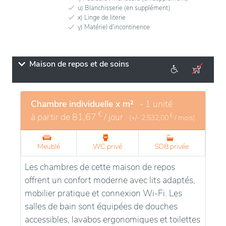
u) Blanchisserie (en supplément)
x) Linge de literie
y) Matériel d'incontinence
Maison de repos et de soins
Chambre individuelle x m²
- 1 unité
€
à partir de
81,67
/ jour
€
(+/-
2.532,00
/ mois)
Meublé
WC privé
SDB privée
Les chambres de cette maison de repos
offrent un confort moderne avec lits adaptés,
mobilier pratique et connexion Wi-Fi. Les
salles de bain sont équipées de douches
accessibles, lavabos ergonomiques et toilettes