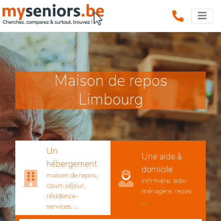
Maison de repos
Limbourg
Un
Une aide à
hébergement
domicile
maison de repos,
infirmière, aide-
court-séjour,
ménagère, repas,
résidence-
...
services, ...