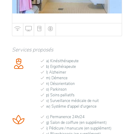
Services proposés
a) Kinésithérapeute
b) Ergothérapeute
l) Alzheimer
m) Démence
n) Désorientation
o) Parkinson
p) Soins palliatifs
v) Surveillance médicale de nuit
w) Système d'appel d'urgence
c) Permanence 24h/24
g) Salon de coiffure (en supplément)
i) Pédicure / manucure (en supplément)
u) Blanchisserie (en supplément)