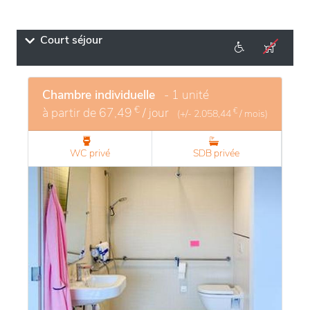
Court séjour
Chambre individuelle
- 1 unité
€
à partir de
67,49
/ jour
€
(+/-
2.058,44
/ mois)
WC privé
SDB privée