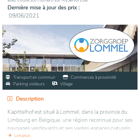
avez trouvé son numéro sur MySeniors.be.
Dernière mise à jour des prix :
09/06/2021
Transport en commun
Commerces à proximité
Parking visiteurs
Village
Description
Kapittelhof est situé à Lommel, dans la province du
Limbourg en Belgique, une région reconnue pour ses
paysages verdoyants et ses vastes espaces naturels.
L’établissement se trouve dans un quartier
Lire plus