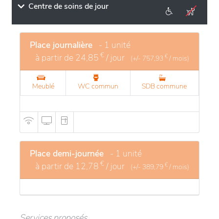
Centre de soins de jour
Place journalière
- 1 unité
€
à partir de
24,85
/ jour
€
(+/-
757,93
/ mois)
Meublé
WC commun
SDB commune
Place demi-journée
- 1 unité
€
à partir de
12,78
/ jour
€
(+/-
389,79
/ mois)
Services proposés