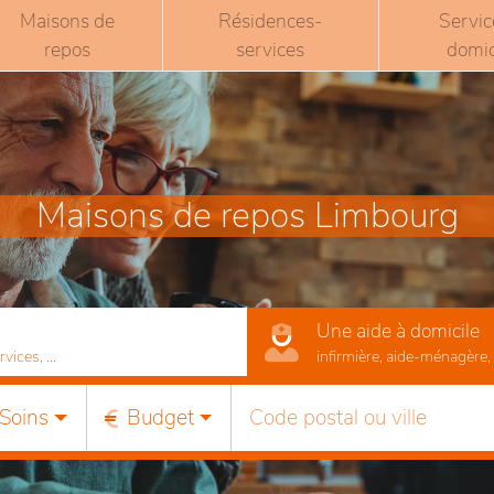
Maisons de
Résidences-
Servic
repos
services
domic
Maisons de repos Limbourg
Une aide à domicile
ices, ...
infirmière, aide-ménagère, r
Soins
Budget