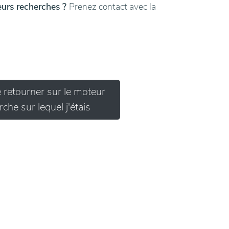
leurs recherches ?
Prenez contact avec la
e retourner sur le moteur
che sur lequel j'étais