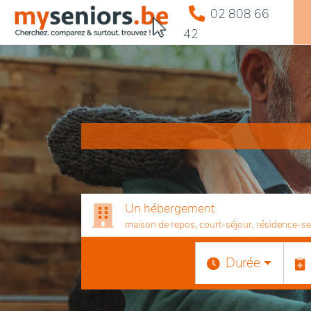
02 808 66
42
Un hébergement
maison de repos, court-séjour, résidence-serv
Durée