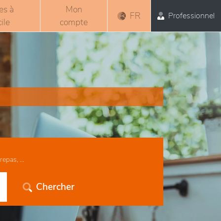
es à
Mon
FR
Professionnel
ile
compte
epas, ...
Chercher