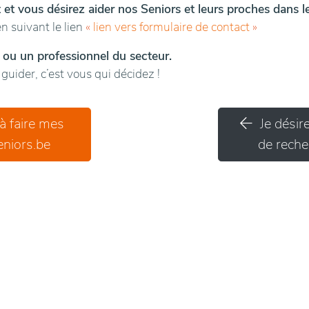
t et vous désirez aider nos Seniors et leurs proches dans 
n suivant le lien
«
lien vers formulaire de contact
»
 ou un professionnel du secteur.
uider, c’est vous qui décidez !
 à faire mes
Je désir
niors.be
de recher