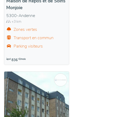
Maison de Repos et de Soins
Monjoie
5300-Andenne
+3 km
Zones vertes
Transport en commun
Parking visiteurs
àpd
€/mois
836