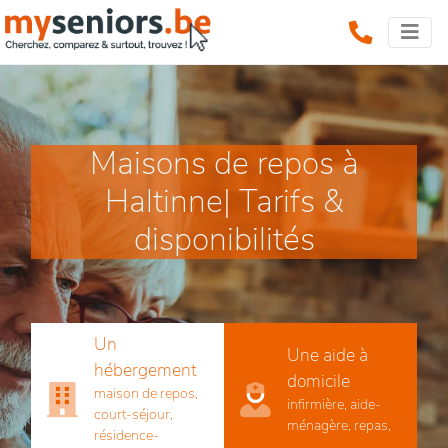
Maisons de repos à
Haltinne| Tarifs &
disponibilités
Un
Une aide à
hébergement
domicile
maison de repos,
infirmière, aide-
court-séjour,
ménagère, repas,
résidence-
...