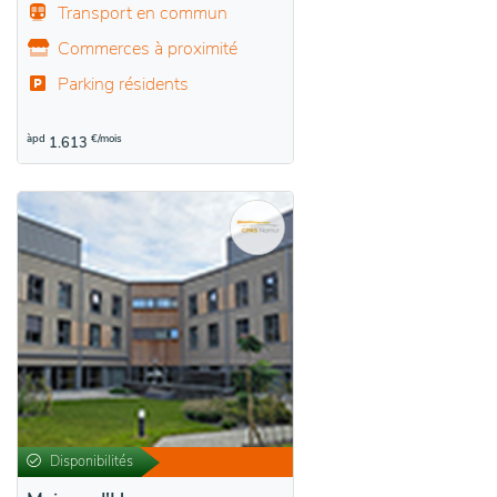
Transport en commun
Commerces à proximité
Parking résidents
àpd
€/mois
1.613
Disponibilités