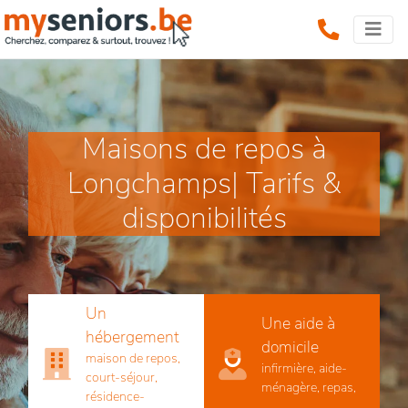
Maisons de repos à
Longchamps| Tarifs &
disponibilités
Un
Une aide à
hébergement
domicile
maison de repos,
infirmière, aide-
court-séjour,
ménagère, repas,
résidence-
...