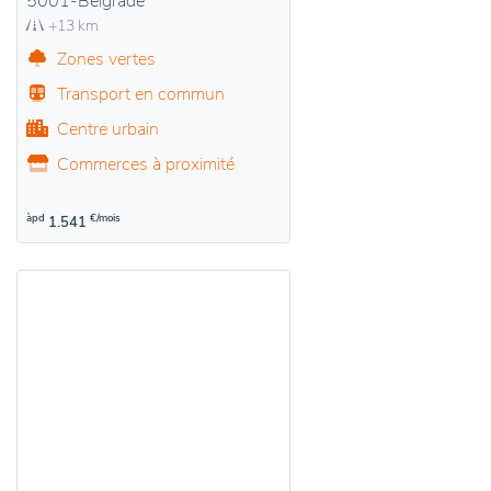
5001-Belgrade
+13 km
Zones vertes
Transport en commun
Centre urbain
Commerces à proximité
àpd
€/mois
1.541