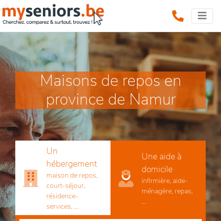
Maisons de repos en
province de Namur
Un
Une aide à
hébergement
domicile
maison de repos,
infirmière, aide-
court-séjour,
ménagère, repas,
résidence-
...
services, ...