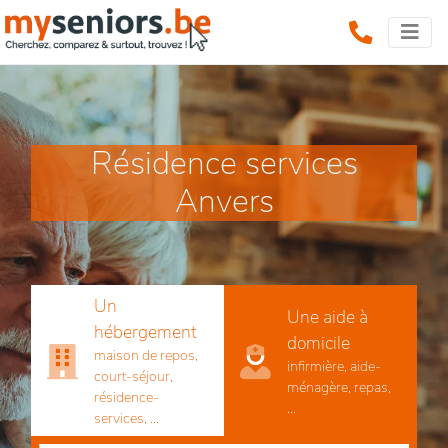
Résidence services
Anvers
Un
Une aide à
hébergement
domicile
maison de repos,
infirmière, aide-
court-séjour,
ménagère, repas,
résidence-
...
services, ...