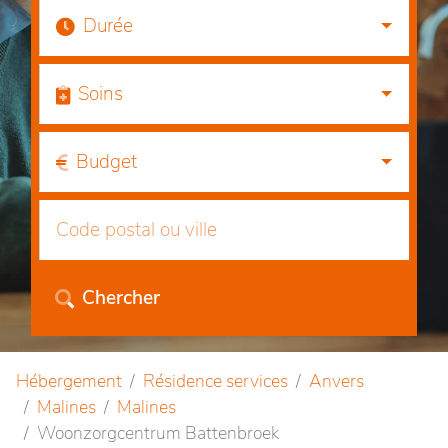
Durée
Soins
Budget
Chercher
Hébergement
Résidence services
Anvers
Malines
Malines
Woonzorgcentrum Battenbroek