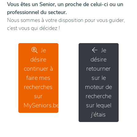
Vous êtes un Senior, un proche de celui-ci ou un
professionnel du secteur.
Nous sommes à votre disposition pour vous guider,
c’est vous qui décidez !
Je
Je
désire
désire
continuer à
retourner
faire mes
sur le
recherches
moteur de
sur
recherche
MySeniors.be
sur lequel
j'étais