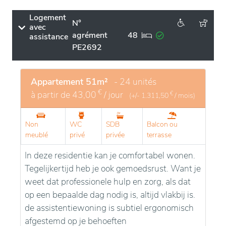
vous l'entendez. Tout est axé sur votre confort.
Logement
Vous pouvez profiter de la vie, de la compagnie, mais
N°
avec
aussi de l'intimité de votre propre appartement.
agrément
48
assistance
PE2692
Appartement 51m²
- 24 unités
€
à partir de
43,00
/ jour
€
(+/-
1.311,50
/ mois)
Non
WC
SDB
Balcon ou
meublé
privé
privée
terrasse
In deze residentie kan je comfortabel wonen.
Tegelijkertijd heb je ook gemoedsrust. Want je
weet dat professionele hulp en zorg, als dat
op een bepaalde dag nodig is, altijd vlakbij is.
de assistentiewoning is subtiel ergonomisch
afgestemd op je behoeften