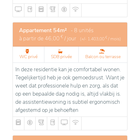
Appartement 54m²
- 8 unités
€
à partir de
46,00
/ jour
€
(+/-
1.403,00
/ mois)
WC privé
SDB privée
Balcon ou terrasse
In deze residentie kan je comfortabel wonen.
Tegelijkertijd heb je ook gemoedsrust. Want je
weet dat professionele hulp en zorg, als dat
op een bepaalde dag nodig is, altijd vlakbij is.
de assistentiewoning is subtiel ergonomisch
afgestemd op je behoeften