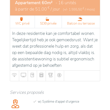
Appartement 60m²
- 16 unités
€
à partir de
51,00
/ jour
€
(+/-
1.555,50
/ mois)
WC privé
SDB privée
Balcon ou terrasse
In deze residentie kan je comfortabel wonen.
Tegelijkertijd heb je ook gemoedsrust. Want je
weet dat professionele hulp en zorg, als dat
op een bepaalde dag nodig is, altijd vlakbij is.
de assistentiewoning is subtiel ergonomisch
afgestemd op je behoeften
Services proposés
w) Système d'appel d'urgence