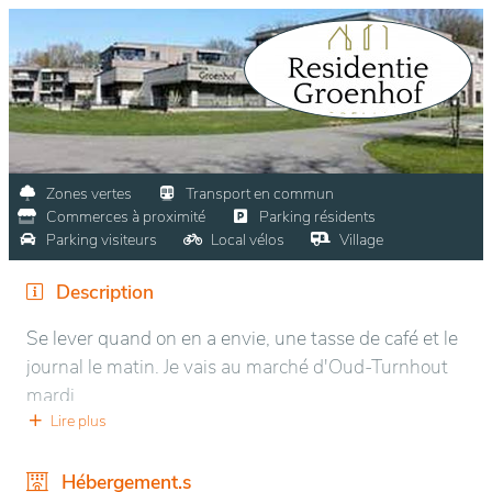
Zones vertes
Transport en commun
Commerces à proximité
Parking résidents
Parking visiteurs
Local vélos
Village
Description
Se lever quand on en a envie, une tasse de café et le
journal le matin. Je vais au marché d'Oud-Turnhout
mardi.
Ou profiter de la promenade du dimanche au soleil
Lire plus
avec les (petits) enfants.
À l'Orelia Residentie Groenhof, vous vivez comme
Hébergement.s