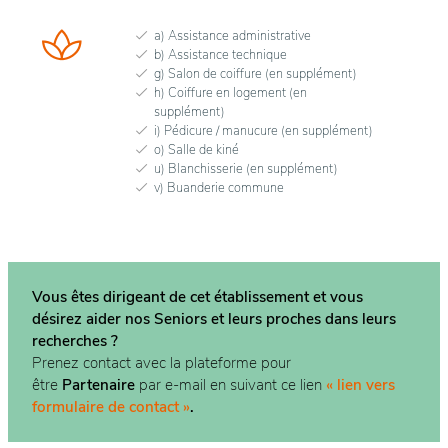
a) Assistance administrative
b) Assistance technique
g) Salon de coiffure (en supplément)
h) Coiffure en logement (en
supplément)
i) Pédicure / manucure (en supplément)
o) Salle de kiné
u) Blanchisserie (en supplément)
v) Buanderie commune
Vous êtes dirigeant de cet établissement et vous
désirez aider nos Seniors et leurs proches dans
leurs
recherches ?
Prenez contact avec la plateforme pour
être
Partenaire
par e-mail en suivant ce lien
« lien vers
formulaire de contact »
.