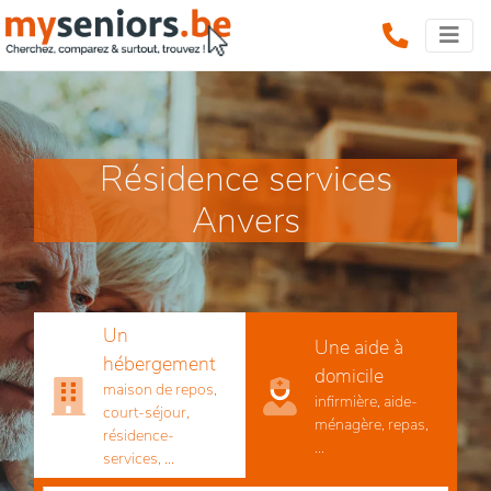
Résidence services
Anvers
Un
Une aide à
hébergement
domicile
maison de repos,
infirmière, aide-
court-séjour,
ménagère, repas,
résidence-
...
services, ...