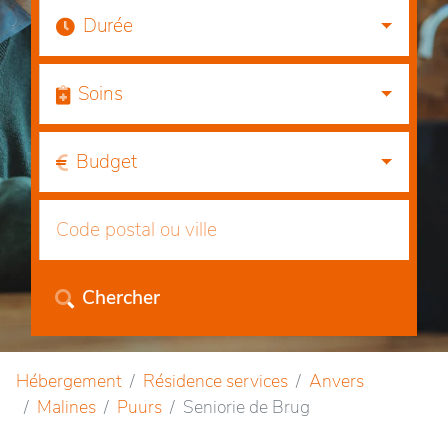
Durée
Soins
Budget
Chercher
Hébergement
Résidence services
Anvers
Malines
Puurs
Seniorie de Brug