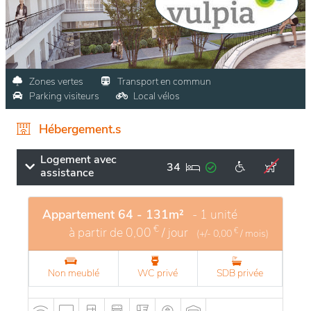
Zones vertes
Transport en commun
Parking visiteurs
Local vélos
Hébergement.s
Logement avec
34
assistance
Appartement 64 - 131m²
- 1 unité
€
à partir de
0,00
/ jour
€
(+/-
0,00
/ mois)
Non meublé
WC privé
SDB privée