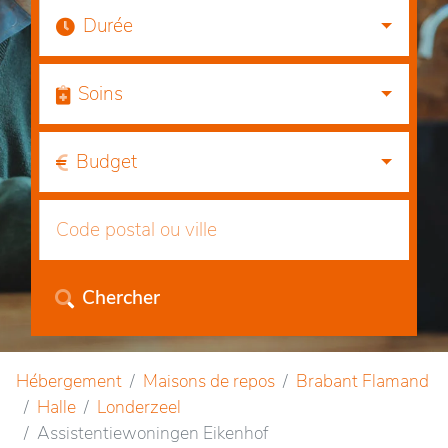
Durée
Soins
Budget
Chercher
Hébergement
Maisons de repos
Brabant Flamand
Halle
Londerzeel
Assistentiewoningen Eikenhof