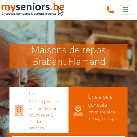
Maisons de repos
Brabant Flamand
Un
Une aide à
hébergement
domicile
maison de repos,
infirmière, aide-
court-séjour,
ménagère, repas,
résidence-
...
services, ...