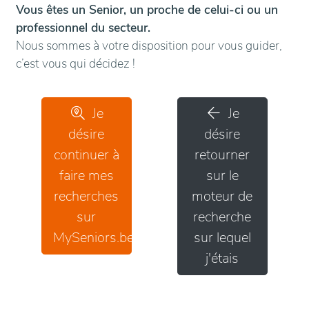
Vous êtes un Senior, un proche de celui-ci ou un
professionnel du secteur.
Nous sommes à votre disposition pour vous guider,
c’est vous qui décidez !
Je
Je
désire
désire
continuer à
retourner
faire mes
sur le
recherches
moteur de
sur
recherche
MySeniors.be
sur lequel
j'étais