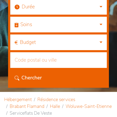
Durée
Soins
Budget
Chercher
Hébergement
Résidence services
Brabant Flamand
Halle
Woluwe-Saint-Etienne
Serviceflats De Veste