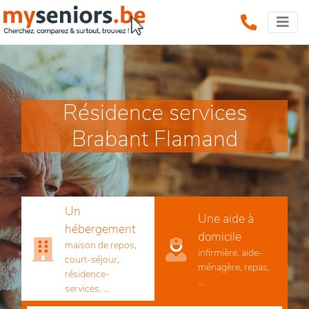
Résidence services
Brabant Flamand
Un
Une aide à
hébergement
domicile
maison de repos,
infirmière, aide-
court-séjour,
ménagère, repas,
résidence-
...
services, ...