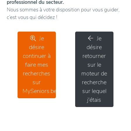
professionnel du secteur.
Nous sommes à votre disposition pour vous guider,
c’est vous qui décidez !
Je
Je
désire
désire
continuer à
retourner
faire mes
sur le
recherches
moteur de
sur
recherche
MySeniors.be
sur lequel
j'étais