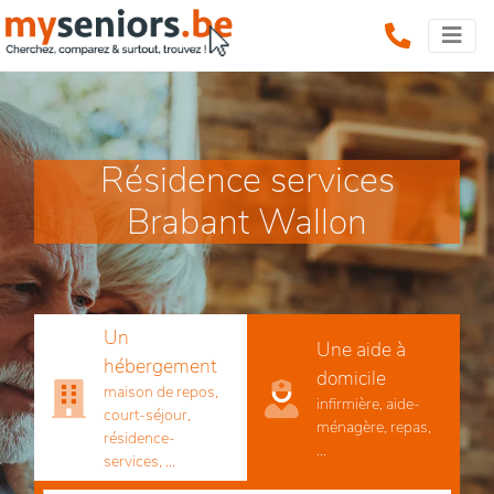
Résidence services
Brabant Wallon
Un
Une aide à
hébergement
domicile
maison de repos,
infirmière, aide-
court-séjour,
ménagère, repas,
résidence-
...
services, ...