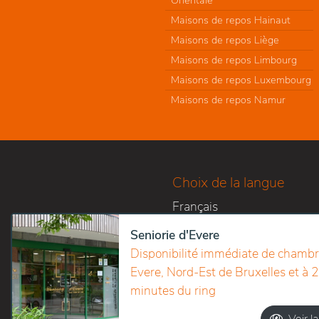
Orientale
Maisons de repos Hainaut
Maisons de repos Liège
Maisons de repos Limbourg
Maisons de repos Luxembourg
Maisons de repos Namur
Choix de la langue
Français
Nederlands
Seniorie d'Evere
Disponibilité immédiate de chambr
Evere, Nord-Est de Bruxelles et à 2
minutes du ring