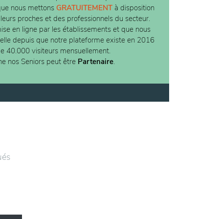
 que nous mettons
GRATUITEMENT
à disposition
 leurs proches et des professionnels du secteur.
ise en ligne par les établissements et que nous
ielle depuis que notre plateforme existe en 2016
de 40.000 visiteurs mensuellement.
ne nos Seniors peut être
Partenaire
.
ués
us de
ation
ches
OH ce