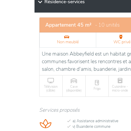
sont aussi des promenades vertes à travers 
Résidence-services
NOH a su garder son esprit de grand village,
créatives.
Appartement 45 m²
- 10 unités
Non meublé
WC privé
Une maison Abbeyfield est un habitat gro
communes favorisent les rencontres et ac
salon, chambre d'amis, buanderie, jardin
Télévision
Cave
Cuisinière -
Frigo
(câble)
(disponible)
micro-onde
Services proposés
a) Assistance administrative
v) Buanderie commune