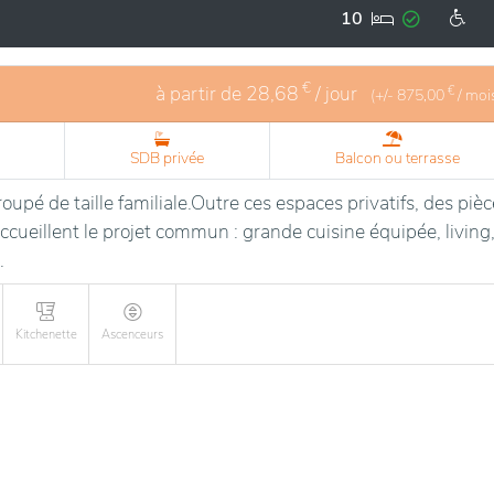
des bois préservés et la célèbre Ferme Nos Pilifs.
10
 et propose de nombreuses possibilités d’activités culturell
€
à partir de
28,68
/ jour
€
(+/-
875,00
/ moi
SDB privée
Balcon ou terrasse
upé de taille familiale.Outre ces espaces privatifs, des piè
cueillent le projet commun : grande cuisine équipée, living
.
Kitchenette
Ascenceurs