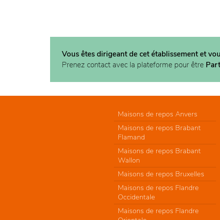
Vous êtes dirigeant de cet établissement et vo
Prenez contact avec la plateforme pour être
Par
Maisons de repos Anvers
Maisons de repos Brabant
Flamand
Maisons de repos Brabant
Wallon
Maisons de repos Bruxelles
Maisons de repos Flandre
Occidentale
Maisons de repos Flandre