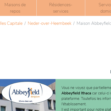
Maisons de
Résidences-
Servic
repos
services
domic
les Capitale
Neder-over-Heembeek
Maison Abbeyfield
Vous ne voyez que partielleme
Abbeyfield Ithaca
car celui-ci
plateforme. Toutefois les info
l'établissement.
Il est important pour notre pla