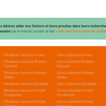
us désirez aider nos Seniors et leurs proches dans
leurs recherche
tenaire
par e-mail en suivant ce lien
« lien vers formulaire de contac
Résidence-services Anvers
Soins à domicile Anvers
Résidence-services Brabant
Soins à domicile Brabant
Flamand
Flamand
Résidence-services Brabant
Soins à domicile Brabant
Wallon
Wallon
Résidence-services Bruxelles
Soins à domicile Bruxelles
Résidence-services Flandre
Soins à domicile Flandre
Occidentale
Occidentale
Résidence-services Flandre
Soins à domicile Flandre