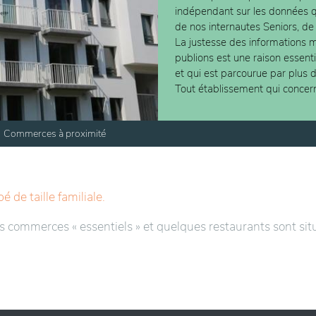
indépendant sur les données
de nos internautes Seniors, de
La justesse des informations m
publions est une raison essent
et qui est parcourue par plus 
Tout établissement qui concer
Commerces à proximité
de taille familiale.
es commerces « essentiels » et quelques restaurants sont sit
À la Place Peter Benoît toute proche, passent 3 lignes de b
t d’une station de voitures partagées (Cambio) et d’une st
es, ainsi que les banques et la Poste sont relativement pro
ement accessible avec le bus 53. À propos de campagne, N