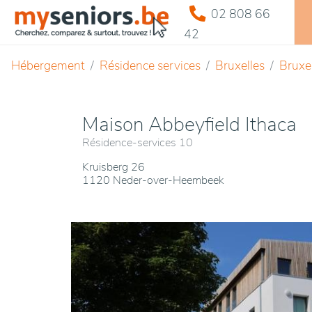
02 808 66
42
Hébergement
Résidence services
Bruxelles
Bruxel
Maison Abbeyfield Ithaca
Résidence-services 10
Kruisberg 26
1120 Neder-over-Heembeek