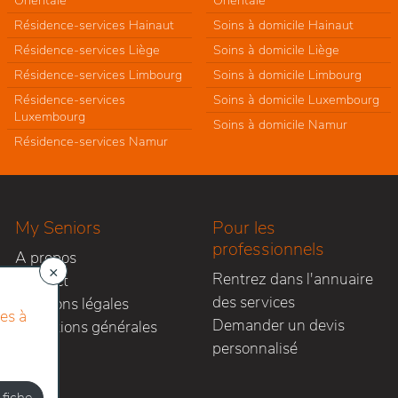
Orientale
Orientale
Résidence-services Hainaut
Soins à domicile Hainaut
Résidence-services Liège
Soins à domicile Liège
Résidence-services Limbourg
Soins à domicile Limbourg
Résidence-services
Soins à domicile Luxembourg
Luxembourg
Soins à domicile Namur
Résidence-services Namur
My Seniors
Pour les
professionnels
A propos
×
Rentrez dans l'annuaire
Contact
des services
Mentions légales
es à
Demander un devis
Conditions générales
personnalisé