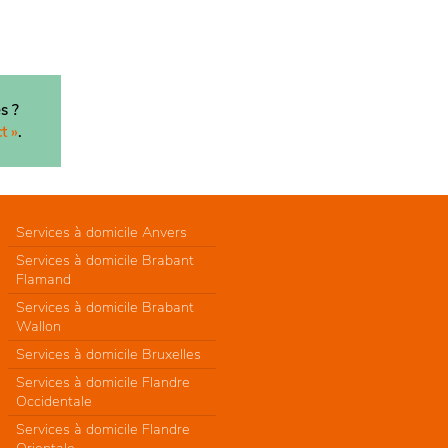
s ?
t »
.
Services à domicile Anvers
Services à domicile Brabant
Flamand
Services à domicile Brabant
Wallon
Services à domicile Bruxelles
Services à domicile Flandre
Occidentale
Services à domicile Flandre