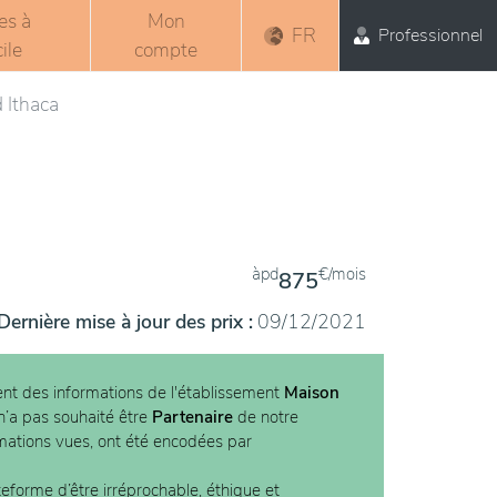
es à
Mon
FR
Professionnel
ile
compte
 Ithaca
àpd
€/mois
875
Dernière mise à jour des prix :
09/12/2021
nt des informations de l'établissement
Maison
 n’a pas souhaité être
Partenaire
de notre
rmations vues, ont été encodées par
teforme d’être irréprochable, éthique et