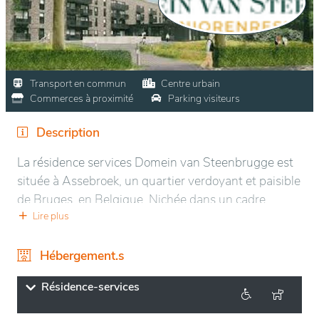
Transport en commun
Centre urbain
Commerces à proximité
Parking visiteurs
Description
La résidence services Domein van Steenbrugge est
située à Assebroek, un quartier verdoyant et paisible
de Bruges, en Belgique. Nichée dans un cadre
naturel serein, elle offre un environnement propice
Lire plus
au bien-être, alliant tranquillité et proximité des
commodités urbaines.
Hébergement.s
Le domaine bénéficie d’un emplacement idéal, à
Résidence-services
quelques minutes du centre historique de Bruges,