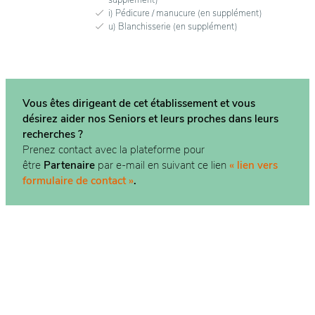
i) Pédicure / manucure (en supplément)
u) Blanchisserie (en supplément)
Vous êtes dirigeant de cet établissement et vous
désirez aider nos Seniors et leurs proches dans
leurs
recherches ?
Prenez contact avec la plateforme pour
être
Partenaire
par e-mail en suivant ce lien
« lien vers
formulaire de contact »
.