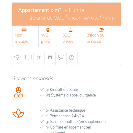
tout en étant entouré de parcs et d’espaces verts.
Les résidents profitent d’infrastructures modernes et
Appartement x m²
- 1 unité
sécurisées, avec des appartements confortables et
€
à partir de
0,00
/ jour
€
(+/-
0,00
/ mois)
adaptés aux besoins des seniors autonomes.
Non
WC
SDB
Balcon ou
Les services incluent une assistance personnalisée,
meublé
privé
privée
terrasse
des espaces de détente, un restaurant, ainsi que des
activités variées favorisant la convivialité. Son
atmosphère chaleureuse et son cadre enchanteur en
font un lieu de vie privilégié, alliant indépendance et
sérénité, avec un accès aisé aux transports,
Services proposés
commerces et établissements de santé.
a) Kinésithérapeute
w) Système d'appel d'urgence
b) Assistance technique
c) Permanence 24h/24
g) Salon de coiffure (en supplément)
h) Coiffure en logement (en
supplément)