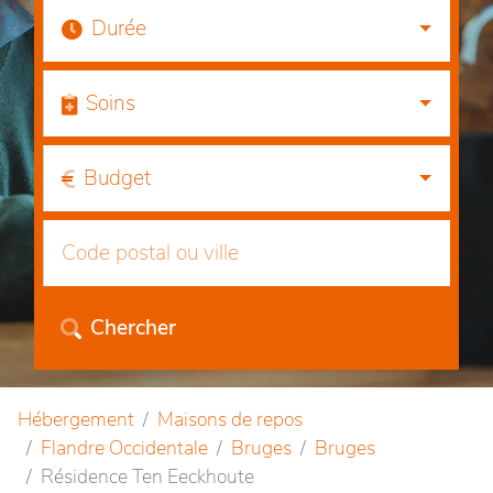
Durée
Soins
Budget
Chercher
Hébergement
Maisons de repos
Flandre Occidentale
Bruges
Bruges
Résidence Ten Eeckhoute