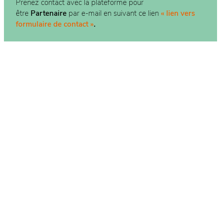
Prenez contact avec la plateforme pour
être
Partenaire
par e-mail en suivant ce lien
« lien vers
formulaire de contact »
.