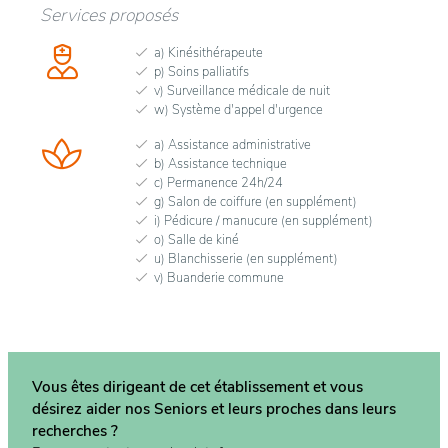
Services proposés
a) Kinésithérapeute
p) Soins palliatifs
v) Surveillance médicale de nuit
w) Système d'appel d'urgence
a) Assistance administrative
b) Assistance technique
c) Permanence 24h/24
g) Salon de coiffure (en supplément)
i) Pédicure / manucure (en supplément)
o) Salle de kiné
u) Blanchisserie (en supplément)
v) Buanderie commune
Vous êtes dirigeant de cet établissement et vous
désirez aider nos Seniors et leurs proches dans
leurs
recherches ?