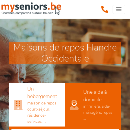
Maisons de repos Flandre
Occidentale
Un
Une aide à
hébergement
domicile
maison de repos,
infirmière, aide-
court-séjour,
ménagère, repas,
résidence-
...
services, ...