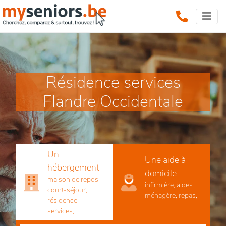
Résidence services
Flandre Occidentale
Un
Une aide à
hébergement
domicile
maison de repos,
infirmière, aide-
court-séjour,
ménagère, repas,
résidence-
...
services, ...