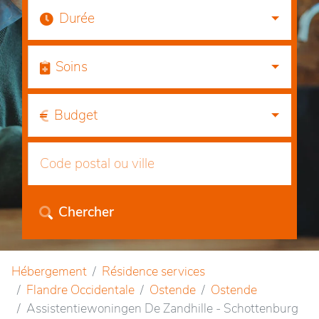
Durée
Soins
Budget
Chercher
Hébergement
Résidence services
Flandre Occidentale
Ostende
Ostende
Assistentiewoningen De Zandhille - Schottenburg