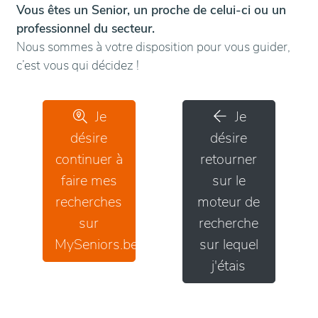
Vous êtes un Senior, un proche de celui-ci ou un
professionnel du secteur.
Nous sommes à votre disposition pour vous guider,
c’est vous qui décidez !
Je
Je
désire
désire
continuer à
retourner
faire mes
sur le
recherches
moteur de
sur
recherche
MySeniors.be
sur lequel
j'étais