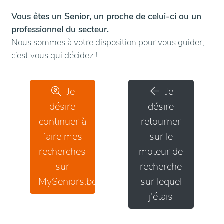
Vous êtes un Senior, un proche de celui-ci ou un
professionnel du secteur.
Nous sommes à votre disposition pour vous guider,
c’est vous qui décidez !
Je
Je
désire
désire
continuer à
retourner
faire mes
sur le
recherches
moteur de
sur
recherche
MySeniors.be
sur lequel
j'étais