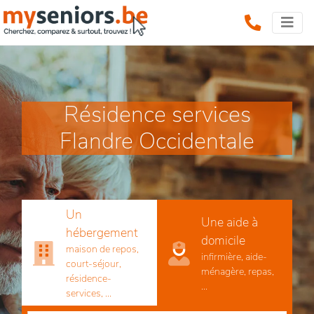
Résidence services
Flandre Occidentale
Un
Une aide à
hébergement
domicile
maison de repos,
infirmière, aide-
court-séjour,
ménagère, repas,
résidence-
...
services, ...