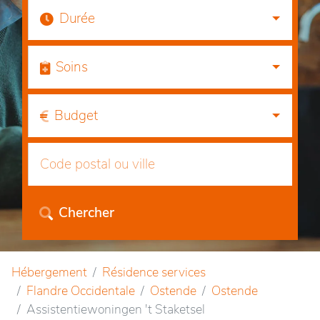
Durée
Soins
Budget
Chercher
Hébergement
Résidence services
Flandre Occidentale
Ostende
Ostende
Assistentiewoningen 't Staketsel