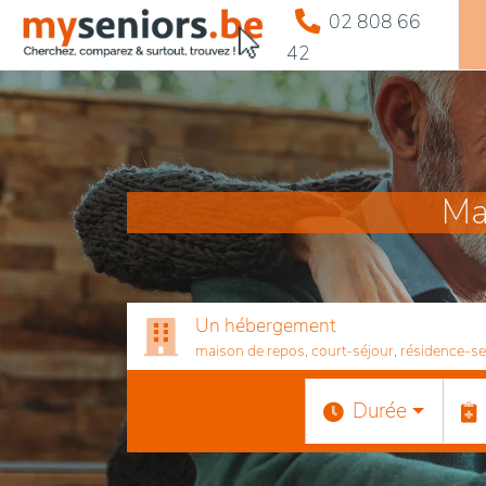
02 808 66
42
Ma
Un hébergement
maison de repos, court-séjour, résidence-serv
Durée