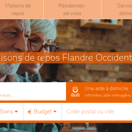
Maisons de
Résidences-
Servic
repos
services
domic
isons de repos Flandre Occident
Une aide à domicile
ices, ...
infirmière, aide-ménagère, r
Soins
Budget