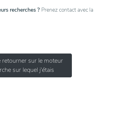
leurs recherches ?
Prenez contact avec la
e retourner sur le moteur
che sur lequel j'étais