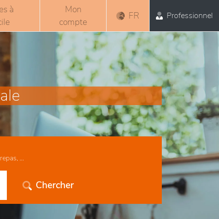
es à
Mon
FR
Professionnel
ile
compte
ale
epas, ...
Chercher