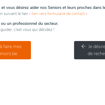
t et vous désirez aider nos Seniors et leurs proches dans 
n suivant le lien
«
lien vers formulaire de contact
»
 ou un professionnel du secteur.
uider, c’est vous qui décidez !
 à faire mes
Je désir
niors.be
de recher