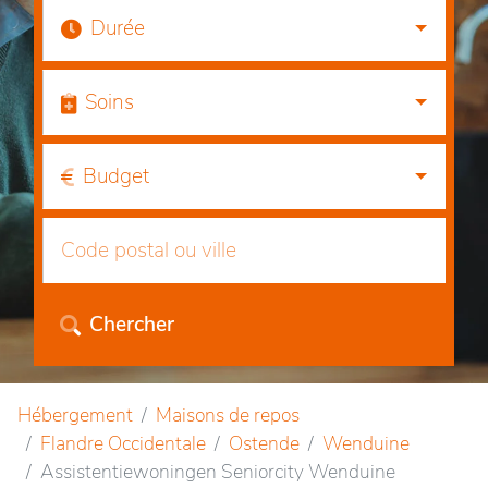
Durée
Soins
Budget
Chercher
Hébergement
Maisons de repos
Flandre Occidentale
Ostende
Wenduine
Assistentiewoningen Seniorcity Wenduine