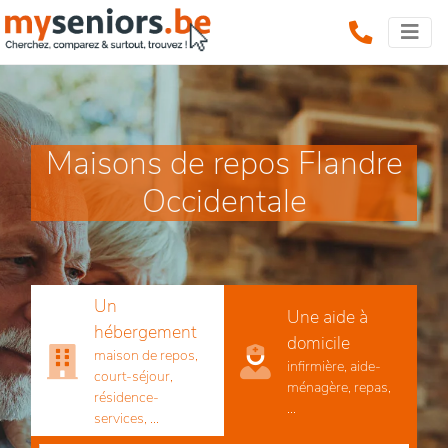
Maisons de repos Flandre
Occidentale
Un
Une aide à
hébergement
domicile
maison de repos,
infirmière, aide-
court-séjour,
ménagère, repas,
résidence-
...
services, ...