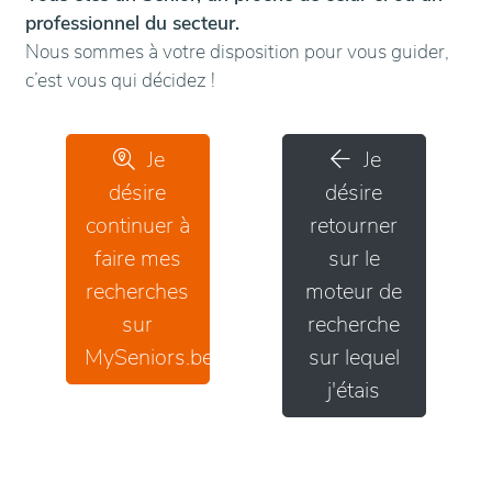
professionnel du secteur.
Nous sommes à votre disposition pour vous guider,
c’est vous qui décidez !
Je
Je
désire
désire
continuer à
retourner
faire mes
sur le
recherches
moteur de
sur
recherche
MySeniors.be
sur lequel
j'étais