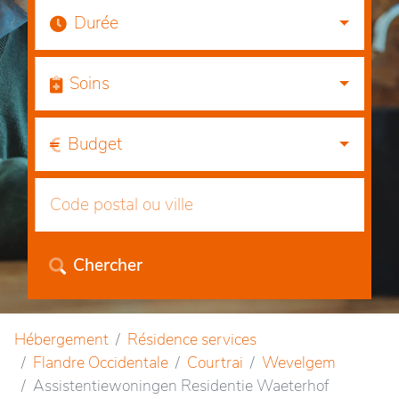
Durée
Soins
Budget
Chercher
Hébergement
Résidence services
Flandre Occidentale
Courtrai
Wevelgem
Assistentiewoningen Residentie Waeterhof