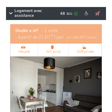
Logement avec
48
assistance
Studio x m²
- 1 unité
€
à partir de
21,67
/ jour
€
(+/-
660,94
/ mois)
Meublé
WC privé
SDB privée