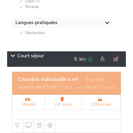
Salon TV
Terrasse
Langues pratiquées
Néerlandais
Court séjour
5
Chambre individuelle x m²
- 3 unités
€
à partir de
63,66
/ jour
€
(+/-
1.941,63
/ mois)
Meublé
WC privé
SDB privée