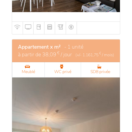
Appartement x m²
- 1 unité
€
à partir de
38,09
/ jour
€
(+/-
1.161,75
/ mois)
Meublé
WC privé
SDB privée