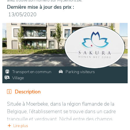
avez trouvé son numéro sur MySeniors.be.
Dernière mise à jour des prix :
13/05/2020
Transport en commun
Parking visiteurs
Village
Description
Située à Moerbeke, dans la région flamande de la
Belgique, l’établissement se trouve dans un cadre
tranquille et verdoyant. Niché entre des champs
agricoles et des bois, il offre un environnement
Lire plus