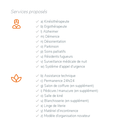
Services proposés
a) Kinésithérapeute
b) Ergothérapeute
l) Alzheimer
m) Démence
n) Désorientation
o) Parkinson
p) Soins palliatifs
u) Résidents fugueurs
v) Surveillance médicale de nuit
w) Système d'appel d'urgence
b) Assistance technique
c) Permanence 24h/24
g) Salon de coiffure (en supplément)
i) Pédicure / manucure (en supplément)
o) Salle de kiné
u) Blanchisserie (en supplément)
x) Linge de literie
y) Matériel d'incontinence
z) Modèle d’organisation novateur