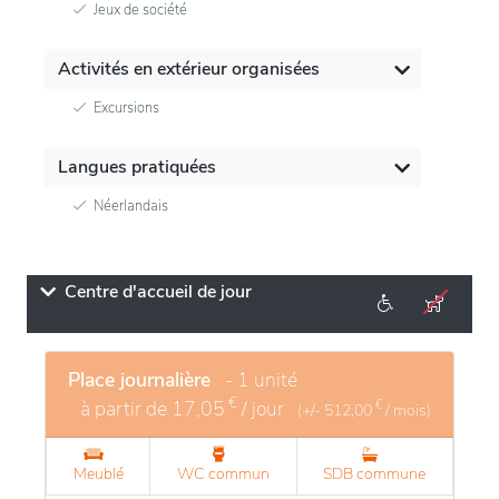
Jeux de société
Activités en extérieur organisées
Excursions
Langues pratiquées
Néerlandais
Centre d'accueil de jour
Place journalière
- 1 unité
€
à partir de
17,05
/ jour
€
(+/-
512,00
/ mois)
Meublé
WC commun
SDB commune