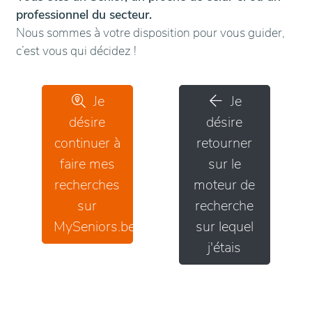
professionnel du secteur.
Nous sommes à votre disposition pour vous guider,
c’est vous qui décidez !
Je
Je
désire
désire
continuer à
retourner
faire mes
sur le
recherches
moteur de
sur
recherche
MySeniors.be
sur lequel
j'étais