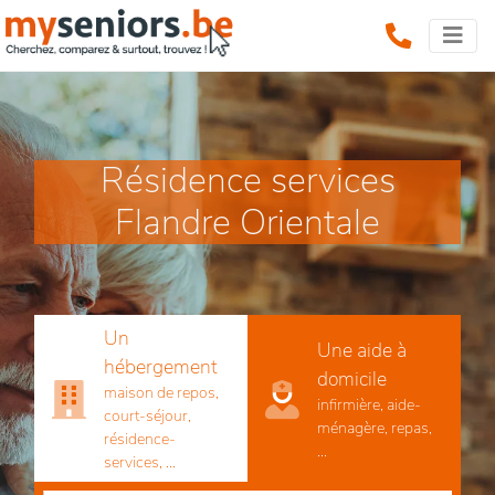
Résidence services
Flandre Orientale
Un
Une aide à
hébergement
domicile
maison de repos,
infirmière, aide-
court-séjour,
ménagère, repas,
résidence-
...
services, ...