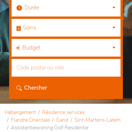
Durée
Soins
Budget
Chercher
Hébergement
Résidence services
Flandre Orientale
Gand
Sint-Martens-Latem
Assistentiewoning Golf Residentie