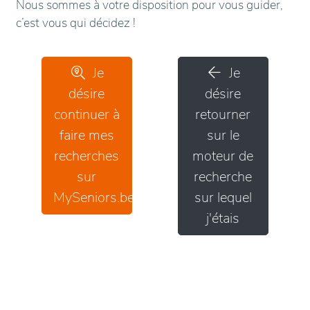
Nous sommes à votre disposition pour vous guider,
c’est vous qui décidez !
Je
Je
désire
désire
continuer à
retourner
faire mes
sur le
recherches
moteur de
sur
recherche
MySeniors.be
sur lequel
j'étais