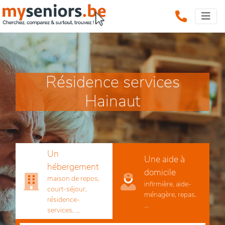
Résidence services
Hainaut
Un
Une aide à
hébergement
domicile
maison de repos,
infirmière, aide-
court-séjour,
ménagère, repas,
résidence-
...
services, ...