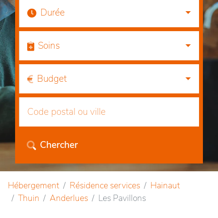
Durée
Soins
Budget
Chercher
Hébergement
Résidence services
Hainaut
Thuin
Anderlues
Les Pavillons