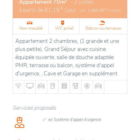
Appartement 70m²
- 2 unités
€
à partir de
61,18
/ jour
€
(+/-
1.865,99
/ mois)
Non meublé
WC privé
Balcon ou terrasse
Appartement 2 chambres, (1 grande et une
plus petite). Grand Séjour avec cuisine
équipée ouverte, salle de douche adaptée
PMR, terrasse ou balcon, système d'appel
d'urgence,...Cave et Garage en supplément
Services proposés
w) Système d'appel d'urgence