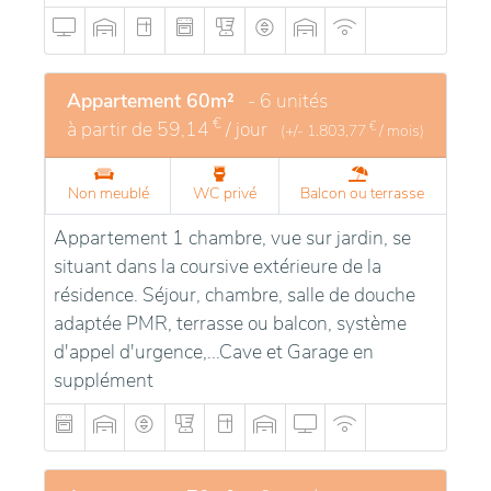
Appartement 60m²
- 6 unités
€
à partir de
59,14
/ jour
€
(+/-
1.803,77
/ mois)
Non meublé
WC privé
Balcon ou terrasse
Appartement 1 chambre, vue sur jardin, se
situant dans la coursive extérieure de la
résidence. Séjour, chambre, salle de douche
adaptée PMR, terrasse ou balcon, système
d'appel d'urgence,...Cave et Garage en
supplément