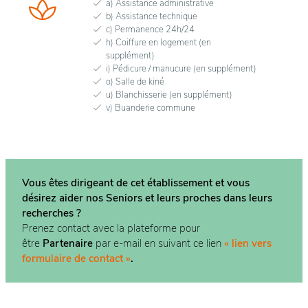
a) Assistance administrative
b) Assistance technique
c) Permanence 24h/24
h) Coiffure en logement (en
supplément)
i) Pédicure / manucure (en supplément)
o) Salle de kiné
u) Blanchisserie (en supplément)
v) Buanderie commune
Vous êtes dirigeant de cet établissement et vous
désirez aider nos Seniors et leurs proches dans
leurs
recherches ?
Prenez contact avec la plateforme pour
être
Partenaire
par e-mail en suivant ce lien
« lien vers
formulaire de contact »
.