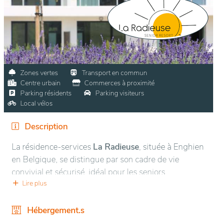
Zones vertes
Transport en commun
Centre urbain
Commerces à proximité
Parking résidents
Parking visiteurs
Local vélos
Description
La résidence-services
La Radieuse
, située à Enghien
en Belgique, se distingue par son cadre de vie
convivial et sécurisé, idéal pour les seniors
autonomes. Nichée dans une région verdoyante, elle
Lire plus
bénéficie d’un environnement calme, à proximité du
parc d’Enghien, un joyau naturel offrant des
Hébergement.s