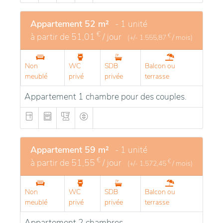
Appartement 52 m²
- 1 unité
€
à partir de
51,01
/ jour
€
(+/-
1.555,87
/ mois)
Non
WC
SDB
Balcon ou
meublé
privé
privée
terrasse
Appartement 1 chambre pour des couples.
Appartement 59 m²
- 1 unité
€
à partir de
51,55
/ jour
€
(+/-
1.572,45
/ mois)
Non
WC
SDB
Balcon ou
meublé
privé
privée
terrasse
Appartement 2 chambres