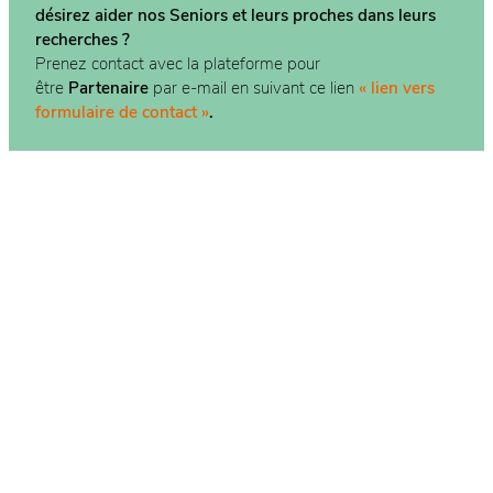
désirez aider nos Seniors et leurs proches dans
leurs
recherches ?
Prenez contact avec la plateforme pour
être
Partenaire
par e-mail en suivant ce lien
« lien vers
formulaire de contact »
.