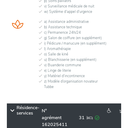
p) Soins palliatifs
v) Surveillance médicale de nuit
w) Système d'appel d'urgence
a) Assistance administrative
b) Assistance technique
c) Permanence 24h/24
g) Salon de coiffure (en supplément)
i) Pédicure / manucure (en supplément)
l) Aromathérapie
o) Salle de kiné
u) Blanchisserie (en supplément)
v) Buanderie commune
x) Linge de literie
y) Matériel d'incontinence
z) Modèle d’organisation novateur
Tubbe
Résidence-
N°
services
agrément
31
162025411