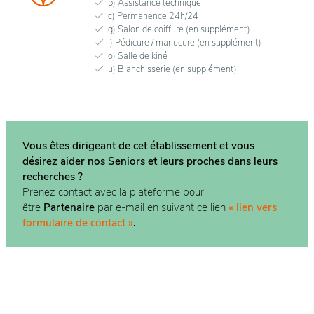
b) Assistance technique
c) Permanence 24h/24
g) Salon de coiffure (en supplément)
i) Pédicure / manucure (en supplément)
o) Salle de kiné
u) Blanchisserie (en supplément)
Vous êtes dirigeant de cet établissement et vous
désirez aider nos Seniors et leurs proches dans
leurs
recherches ?
Prenez contact avec la plateforme pour
être
Partenaire
par e-mail en suivant ce lien
« lien vers
formulaire de contact »
.