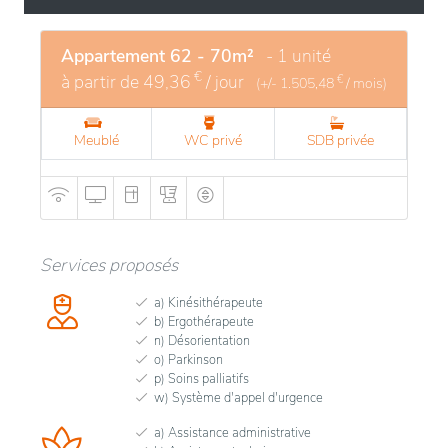
Appartement 62 - 70m²
- 1 unité
€
à partir de
49,36
/ jour
€
(+/-
1.505,48
/ mois)
Meublé
WC privé
SDB privée
Services proposés
a) Kinésithérapeute
b) Ergothérapeute
n) Désorientation
o) Parkinson
p) Soins palliatifs
w) Système d'appel d'urgence
a) Assistance administrative