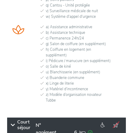
q) Cantou - Unité protégée
v) Surveillance médicale de nuit
w) Système d'appel d'urgence
a) Assistance administrative
b) Assistance technique
c) Permanence 24h/24
g) Salon de coiffure (en supplément)
h) Coiffure en logement (en
supplément)
i) Pédicure / manucure (en supplément)
o) Salle de kiné
u) Blanchisserie (en supplément)
v) Buanderie commune
x) Linge de literie
y) Matériel d'incontinence
z) Modèle d’organisation novateur
Tubbe
Court
N°
séjour
agrément
6