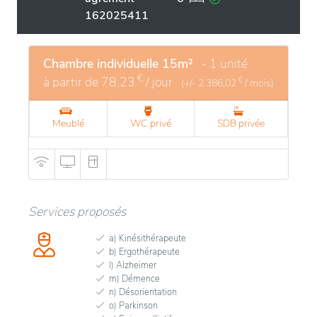
162025411
Chambre individuelle 15m²
- 1 unité
€
à partir de
78,23
/ jour
€
(+/-
2.386,02
/ mois)
Meublé
WC privé
SDB privée
Services proposés
a) Kinésithérapeute
b) Ergothérapeute
l) Alzheimer
m) Démence
n) Désorientation
o) Parkinson