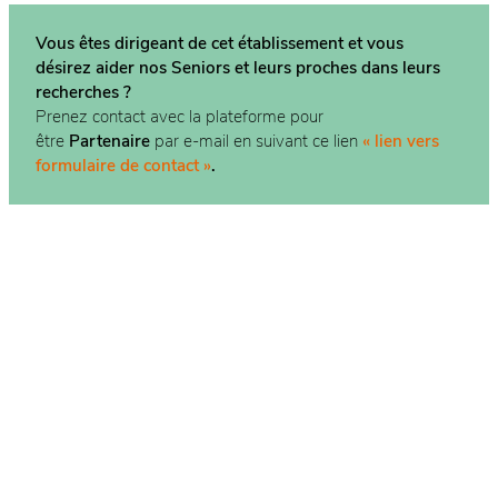
Vous êtes dirigeant de cet établissement et vous
désirez aider nos Seniors et leurs proches dans
leurs
recherches ?
Prenez contact avec la plateforme pour
être
Partenaire
par e-mail en suivant ce lien
« lien vers
formulaire de contact »
.