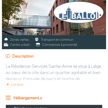
Zones vertes
Transport en commun
Centre urbain
Commerces à proximité
Description
La Résidence-Services Sainte-Anne se situe à Liège,
au cœur de la ville dans un quartier agréable et bien
desservi. Entourée de parcs et proche de
commodités essentielles comme les commerces,
Lire plus
pharmacies, et transports en commun, elle offre un
cadre de vie paisible et pratique pour les résidents.
Hébergement.s
Ce lieu est conçu pour les seniors autonomes, avec